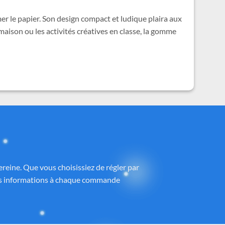
r le papier. Son design compact et ludique plaira aux
 maison ou les activités créatives en classe, la gomme
ney®
 partenaires proposant des produits sous
h
, avec une attention particulière portée à
ntrôlé et fidèle à la magie Disney®.