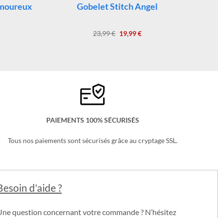
GOURDE STITCH
Amoureux
Gobelet Stitch Angel
Le
Le
23,99
€
19,99
€
x
prix
prix
uel
initial
actuel
:
était :
est :
99 €.
23,99 €.
19,99 €.
PAIEMENTS 100% SÉCURISÉS
Tous nos paiements sont sécurisés grâce au cryptage SSL.
Besoin d'aide ?