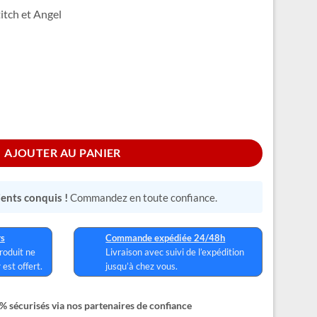
titch et Angel
AJOUTER AU PANIER
lients conquis !
Commandez en toute confiance.
rs
Commande expédiée 24/48h
produit ne
Livraison avec suivi de l’expédition
 est offert.
jusqu’à chez vous.
 sécurisés via nos partenaires de confiance