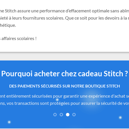
e Stitch assure une performance d’effacement optimale sans abîme
eté à leurs fournitures scolaires. Que ce soit pour les devoirs à la
thétique.
affaires scolaires !
Pourquoi acheter chez cadeau Stitch ?
 produits authentiques inspirés de l’univers officiel Dis
itch.com
sont soigneusement sélectionnés auprès de fournisseurs
de Disney®
. Chaque pièce reflète fidèlement l’esprit de
Lilo & Stitc
formité des matériaux. Vous avez ainsi la garantie d’un achat sûr, co