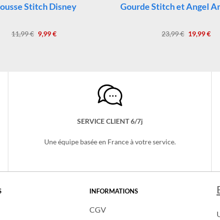
TROUSSE STITCH
GOURDE STITCH
ousse Stitch Disney
Gourde Stitch et Angel 
Le
Le
Le
Le
11,99
€
9,99
€
23,99
€
19,99
€
prix
prix
prix
pri
initial
actuel
initial
act
était :
est :
était :
est 
11,99 €.
9,99 €.
23,99 €.
19,
SERVICE CLIENT 6/7j
Une équipe basée en France à votre service.
S
INFORMATIONS