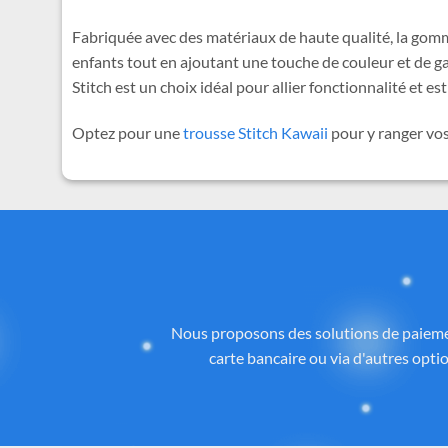
Fabriquée avec des matériaux de haute qualité, la gomm
enfants tout en ajoutant une touche de couleur et de gai
Stitch est un choix idéal pour allier fonctionnalité et es
Optez pour une
trousse Stitch Kawaii
pour y ranger vos 
Des
Tous les articles proposés sur
Cadeau-St
licence ou inspirés de l’univers
officiel 
la qualité, aux détails et à la con