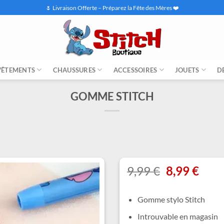
🌷 Livraison Offerte – Préparez la Fête des Mères ❤️
VÊTEMENTS
CHAUSSURES
ACCESSOIRES
JOUETS
D
GOMME STITCH
Le
Le
9,99
€
8,99
€
prix
prix
initial
actu
Gomme stylo Stitch
était :
est :
9,99 €.
8,99 
Introuvable en magasin