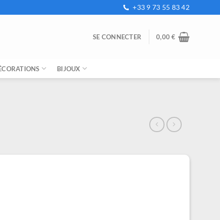
+33 9 73 55 83 42
SE CONNECTER
0,00
€
ÉCORATIONS
BIJOUX
el
€.