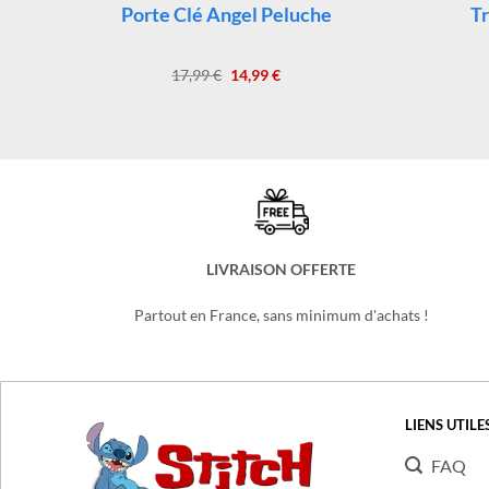
PORTE CLÉ STITCH
Porte Clé Angel Peluche
Tr
Le
Le
17,99
€
14,99
€
prix
prix
initial
actuel
était :
est :
17,99 €.
14,99 €.
LIVRAISON OFFERTE
Partout en France, sans minimum d'achats !
LIENS UTILE