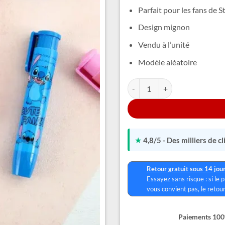
Parfait pour les fans de S
Design mignon
Vendu à l’unité
Modèle aléatoire
quantité de Gomme Stitch
Alternative:
★
4,8/5 - Des milliers de c
Retour gratuit sous 14 jou
Essayez sans risque : si le 
vous convient pas, le retour
Paiements 100%