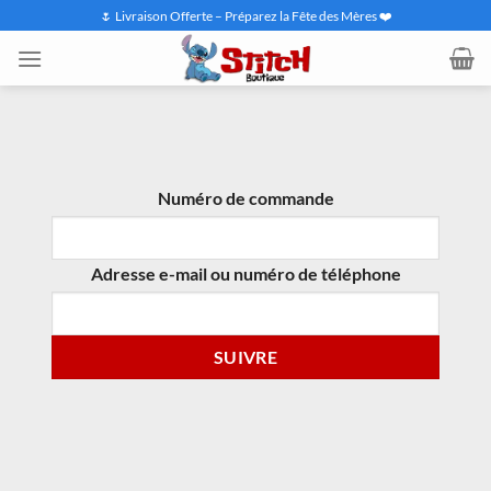
Passer
🌷 Livraison Offerte – Préparez la Fête des Mères ❤️
au
contenu
Numéro de commande
TRACK
Adresse e-mail ou numéro de téléphone
SUIVRE