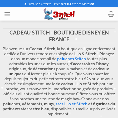
Passer
🌷 Livraison Offerte – Préparez la Fête des Mères ❤️
au
contenu
CADEAU STITCH - BOUTIQUE DISNEY EN
FRANCE
Bienvenue sur
Cadeau Stitch
, la boutique en ligne entièrement
dédiée à l’univers tendre et espiègle de
Lilo & Stitch
! Plongez
dans un monde rempli de
peluches Stitch
toutes plus
adorables les unes que les autres, d’
accessoires Disney
originaux, de
décorations
pour la maison et de
cadeaux
uniques
qui feront plaisir à coup sûr. Que vous soyez fan
depuis toujours du petit extraterrestre bleu 626 ou que vous
cherchiez simplement une
idée cadeau Lilo et Stitch
pour un
proche, vous trouverez ici une sélection soignée de produits
officiels alliant qualité et bonne humeur. Offrez-vous ou offrez
à vos proches une touche de magie hawaïenne avec nos
peluches, vêtements, mugs,
sacs Lilo et Stitch
et figurines du
petit extraterrestre bleu
, disponibles au meilleur prix et livrés
rapidement !