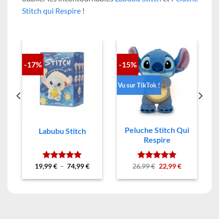
Stitch qui Respire
!
-17%
-15%
Vu sur TikTok !
Peluche Stitch Qui
e
Labubu Stitch
Respire
Plage
Le
Le
19,99
Note
€
–
4.88
74,99
€
26,99
Note
€
4.94
22,99
€
ix
de
prix
prix
sur 5
sur 5
tuel
prix :
initial
actuel
 :
19,99 €
était :
est :
99 €.
à
26,99 €.
22,99 €.
74,99 €