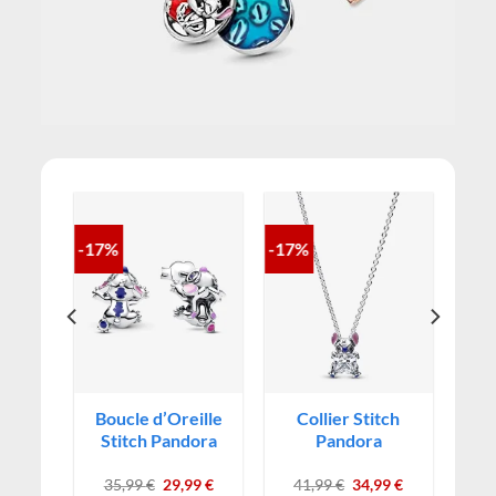
-17%
-17%
itch
​Boucle d’Oreille
Collier Stitch
Stitch Pandora
Pandora
aire
Le
Le
Le
Le
Le
99
€
35,99
€
29,99
€
41,99
€
34,99
€