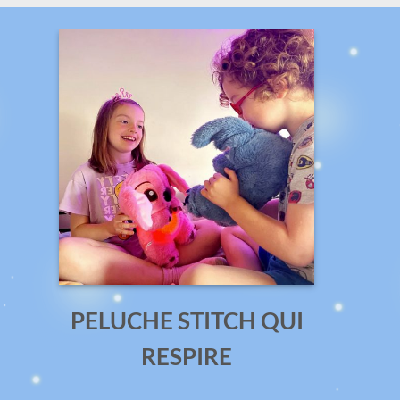
L
Décou
l
E
PELUCHE STITCH QUI
e
RESPIRE