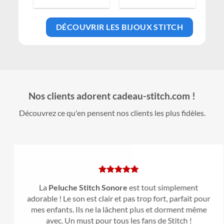
prix
prix
prix
prix
prix
al
actuel
initial
actuel
initial
actuel
 :
est :
était :
est :
était :
est :
9 €.
39,99 €.
35,99 €.
29,99 €.
41,99 €.
34,99 €.
DÉCOUVRIR LES BIJOUX STITCH
Nos clients adorent cadeau-stitch.com !
Découvrez ce qu'en pensent nos clients les plus fidèles.
La
Peluche Stitch Sonore
est tout simplement
adorable ! Le son est clair et pas trop fort, parfait pour
mes enfants. Ils ne la lâchent plus et dorment même
avec. Un must pour tous les fans de Stitch !