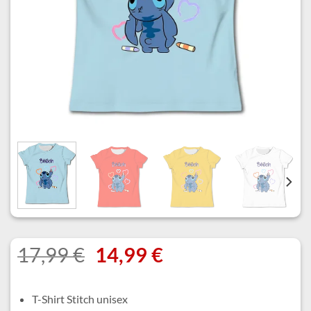
Le
Le
17,99
€
14,99
€
prix
prix
initial
actuel
T-Shirt Stitch unisex