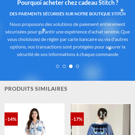
Pourquoi acheter chez cadeau Stitch ?
Des produits authentiques inspirés de l’univers
officiel Disney®
Tous les articles proposés sur
Cadeau-Stitch.com
sont
soigneusement sélectionnés auprès de fournisseurs
partenaires proposant des produits sous licence ou inspirés
de l’univers
officiel de Disney®
. Chaque pièce reflète
fidèlement l’esprit de
Lilo & Stitch
, avec une attention
particulière portée à la qualité, aux détails et à la conformité
des matériaux. Vous avez ainsi la garantie d’un achat sûr,
contrôlé et fidèle à la magie Disney®.
PRODUITS SIMILAIRES