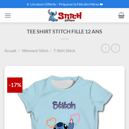
Passer
🌷 Livraison Offerte – Préparez la Fête des Mères ❤️
au
contenu
TEE SHIRT STITCH FILLE 12 ANS
Accueil
/
Vêtement Stitch
/
T-Shirt Stitch
-17%