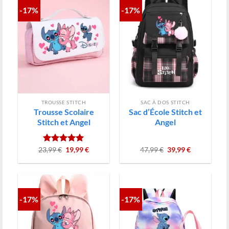
-17%
-17%
TROUSSE STITCH
SAC À DOS STITCH
Trousse Scolaire
Sac d’École Stitch et
Stitch et Angel
Angel
Le
Le
Le
Le
23,99
Note
€
5.00
19,99
€
47,99
€
39,99
€
prix
prix
prix
prix
sur 5
initial
actuel
initial
actuel
était :
est :
était :
est :
23,99 €.
19,99 €.
47,99 €.
39,99 €.
-17%
-17%