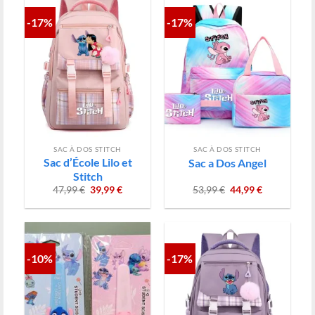
-17%
-17%
SAC À DOS STITCH
SAC À DOS STITCH
Sac d’École Lilo et
Sac a Dos Angel
Stitch
Le
Le
Le
Le
47,99
€
39,99
€
53,99
€
44,99
€
prix
prix
prix
prix
initial
actuel
initial
actuel
était :
est :
était :
est :
47,99 €.
39,99 €.
53,99 €.
44,99 €.
-10%
-17%