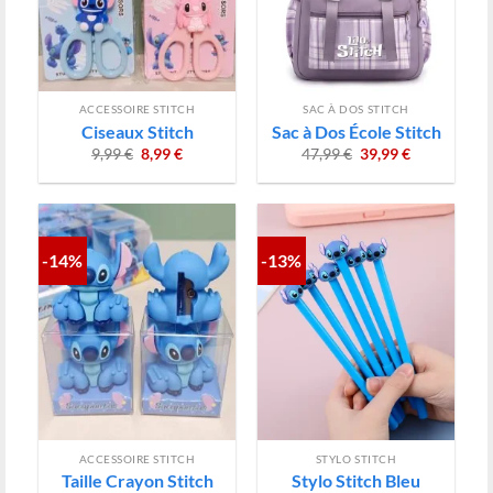
ACCESSOIRE STITCH
SAC À DOS STITCH
Ciseaux Stitch
Sac à Dos École Stitch
Le
Le
Le
Le
9,99
€
8,99
€
47,99
€
39,99
€
prix
prix
prix
prix
initial
actuel
initial
actuel
était :
est :
était :
est :
9,99 €.
8,99 €.
47,99 €.
39,99 €.
-14%
-13%
ACCESSOIRE STITCH
STYLO STITCH
Taille Crayon Stitch
Stylo Stitch Bleu