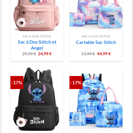
SAC À DOS STITCH
SAC À DOS STITCH
Sac à Dos Stitch et
Cartable Sac Stitch
Angel
Le
Le
Le
Le
29,99
€
24,99
€
53,99
€
44,99
€
prix
prix
prix
prix
initial
actuel
initial
actuel
était :
est :
était :
est :
29,99 €.
24,99 €.
53,99 €.
44,99 €.
-17%
-17%