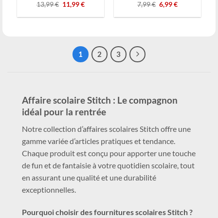
Le
Le
Le
Le
13,99
€
11,99
€
7,99
€
6,99
€
prix
prix
prix
prix
initial
actuel
initial
actuel
était :
est :
était :
est :
13,99 €.
11,99 €.
7,99 €.
6,99 €.
1
2
3
Affaire scolaire Stitch : Le compagnon
idéal pour la rentrée
Notre collection d’affaires scolaires Stitch offre une
gamme variée d’articles pratiques et tendance.
Chaque produit est conçu pour apporter une touche
de fun et de fantaisie à votre quotidien scolaire, tout
en assurant une qualité et une durabilité
exceptionnelles.
Pourquoi choisir des fournitures scolaires Stitch ?