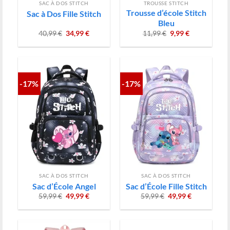
SAC À DOS STITCH
TROUSSE STITCH
Trousse d’école Stitch
Sac à Dos Fille Stitch
Bleu
Le
Le
Le
Le
40,99
€
34,99
€
11,99
€
9,99
€
prix
prix
prix
prix
initial
actuel
initial
actuel
était :
est :
était :
est :
40,99 €.
34,99 €.
11,99 €.
9,99 €.
-17%
-17%
SAC À DOS STITCH
SAC À DOS STITCH
Sac d’École Angel
Sac d’École Fille Stitch
Le
Le
Le
Le
59,99
€
49,99
€
59,99
€
49,99
€
prix
prix
prix
prix
initial
actuel
initial
actuel
était :
est :
était :
est :
59,99 €.
49,99 €.
59,99 €.
49,99 €.