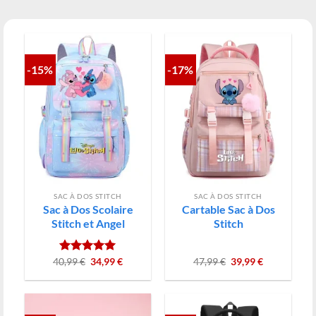
-15%
-17%
SAC À DOS STITCH
SAC À DOS STITCH
Sac à Dos Scolaire
Cartable Sac à Dos
Stitch et Angel
Stitch
Le
Le
Le
Le
40,99
Note
€
5.00
34,99
€
47,99
€
39,99
€
prix
prix
prix
prix
sur 5
initial
actuel
initial
actuel
était :
est :
était :
est :
40,99 €.
34,99 €.
47,99 €.
39,99 €.