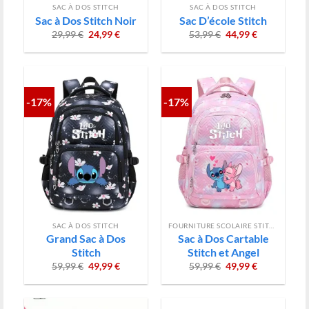
SAC À DOS STITCH
SAC À DOS STITCH
Sac à Dos Stitch Noir
Sac D’école Stitch
Le
Le
Le
Le
29,99
€
24,99
€
53,99
€
44,99
€
prix
prix
prix
prix
initial
actuel
initial
actuel
était :
est :
était :
est :
29,99 €.
24,99 €.
53,99 €.
44,99 €.
-17%
-17%
SAC À DOS STITCH
FOURNITURE SCOLAIRE STITCH
Grand Sac à Dos
Sac à Dos Cartable
Stitch
Stitch et Angel
Le
Le
Le
Le
59,99
€
49,99
€
59,99
€
49,99
€
prix
prix
prix
prix
initial
actuel
initial
actuel
était :
est :
était :
est :
59,99 €.
49,99 €.
59,99 €.
49,99 €.