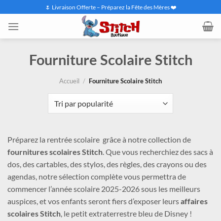
Passer
🌷 Livraison Offerte – Préparez la Fête des Mères ❤️
au
contenu
Fourniture Scolaire Stitch
Accueil
/
Fourniture Scolaire Stitch
Préparez la rentrée scolaire grâce à notre collection de
fournitures scolaires Stitch
. Que vous recherchiez des sacs à
dos, des cartables, des stylos, des règles, des crayons ou des
agendas, notre sélection complète vous permettra de
commencer l’année scolaire 2025-2026 sous les meilleurs
auspices, et vos enfants seront fiers d’exposer leurs
affaires
scolaires Stitch
, le petit extraterrestre bleu de Disney !