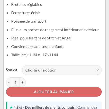
était :
est :
Bretelles réglables
59,99 €.
49,99 €.
Fermetures éclair
Poignée de transport
Plusieurs poches de rangement intérieur et extérieur
Idéal pour les fans de Stitch et Angel
Convient aux adultes et enfants
Taille (cm) : L.34 x l.17 x H.44
Alternative:
Couleur
quantité de Sac à Dos Cartable Stitch et Angel
AJOUTER AU PANIER
★
4,8/5 - Des milliers de clients conquis !
Commandez