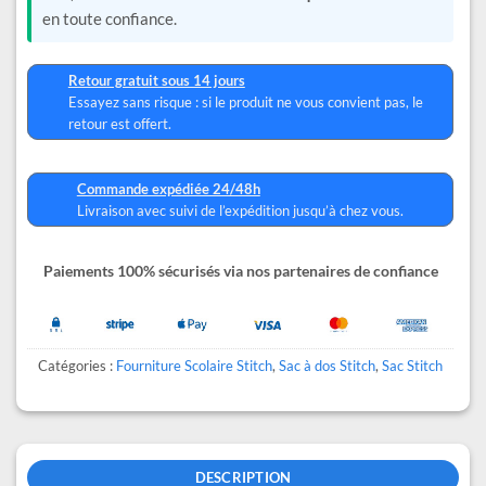
en toute confiance.
Retour gratuit sous 14 jours
Essayez sans risque : si le produit ne vous convient pas, le
retour est offert.
Commande expédiée 24/48h
Livraison avec suivi de l’expédition jusqu’à chez vous.
Paiements 100% sécurisés via nos partenaires de confiance
Catégories :
Fourniture Scolaire Stitch
,
Sac à dos Stitch
,
Sac Stitch
DESCRIPTION