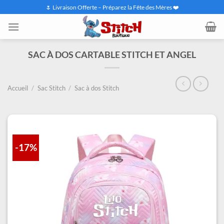
Passer
🌷 Livraison Offerte – Préparez la Fête des Mères ❤️
au
contenu
SAC À DOS CARTABLE STITCH ET ANGEL
Accueil
/
Sac Stitch
/
Sac à dos Stitch
-17%