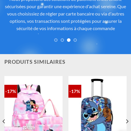
Tous les articles proposés sur
Cadeau-Stitch.com
sont
soigneusement sélectionnés auprès de fournisseurs
partenaires proposant des produits sous licence ou inspirés
de l’univers
officiel de Disney®
. Chaque pièce reflète
fidèlement l’esprit de
Lilo & Stitch
, avec une attention
particulière portée à la qualité, aux détails et à la conformité
des matériaux. Vous avez ainsi la garantie d’un achat sûr,
contrôlé et fidèle à la magie Disney®.
PRODUITS SIMILAIRES
-17%
-17%