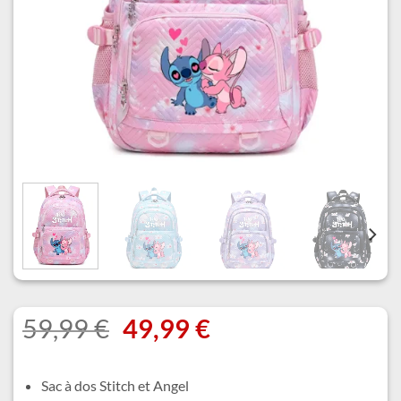
Le
Le
59,99
€
49,99
€
prix
prix
initial
actuel
Sac à dos Stitch et Angel