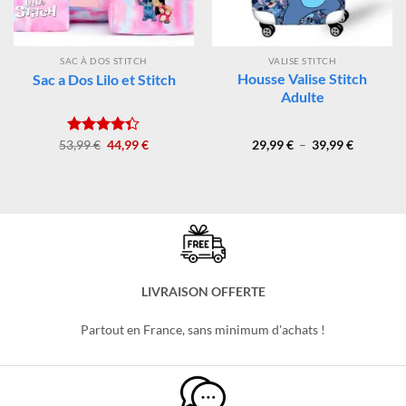
SAC À DOS STITCH
VALISE STITCH
Housse Valise Stitch
Sac a Dos Lilo et Stitch
Adulte
Le
Le
Plage
53,99
Note
€
4.33
44,99
€
29,99
€
–
39,99
€
prix
prix
de
sur 5
initial
actuel
prix :
était :
est :
29,99 €
53,99 €.
44,99 €.
à
39,99 €
LIVRAISON OFFERTE