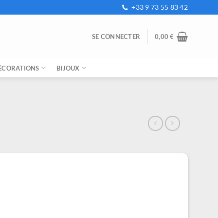
+33 9 73 55 83 42
SE CONNECTER
0,00
€
ÉCORATIONS
BIJOUX
e
ix
tuel
t :
,99 €.