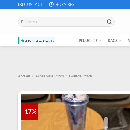
Passer
CONTACT
HORAIRES
au
contenu
Recherche
pour :
★
PELUCHES
SACS
4,8/5 - Avis Clients
Accueil
/
Accessoire Stitch
/
Gourde Stitch
-17%