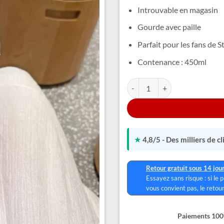
Introuvable en magasin
Gourde avec paille
Parfait pour les fans de S
Contenance : 450ml
quantité de Gobelet Stitch Ange
Alternative:
★
4,8/5 - Des milliers de c
Retour gratuit sous 14 jou
Essayez sans risque : si le 
vous convient pas, le retour
Paiements 100%