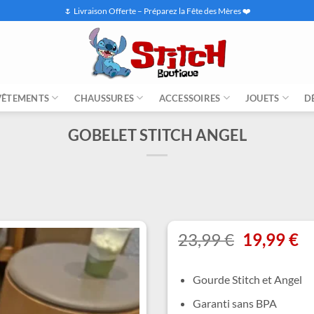
🌷 Livraison Offerte – Préparez la Fête des Mères ❤️
VÊTEMENTS
CHAUSSURES
ACCESSOIRES
JOUETS
D
GOBELET STITCH ANGEL
Le
L
23,99
€
19,99
€
prix
pr
initial
ac
Gourde Stitch et Angel
était :
es
23,99 €.
19
Garanti sans BPA