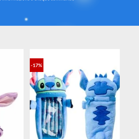
ntrôlé et fidèle à la magie Disney®.
-17%