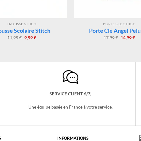
TROUSSE STITCH
PORTE CLÉ STITCH
ousse Scolaire Stitch
Porte Clé Angel Pel
Le
Le
Le
Le
11,99
€
9,99
€
17,99
€
14,99
€
prix
prix
prix
pri
initial
actuel
initial
act
était :
est :
était :
est 
11,99 €.
9,99 €.
17,99 €.
14,
SERVICE CLIENT 6/7j
Une équipe basée en France à votre service.