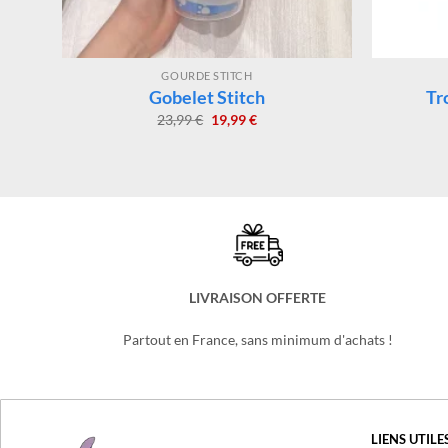
GOURDE STITCH
ch
Gobelet Stitch
Tr
Le
Le
23,99
€
19,99
€
prix
prix
initial
actuel
était :
est :
23,99 €.
19,99 €.
LIVRAISON OFFERTE
Partout en France, sans minimum d'achats !