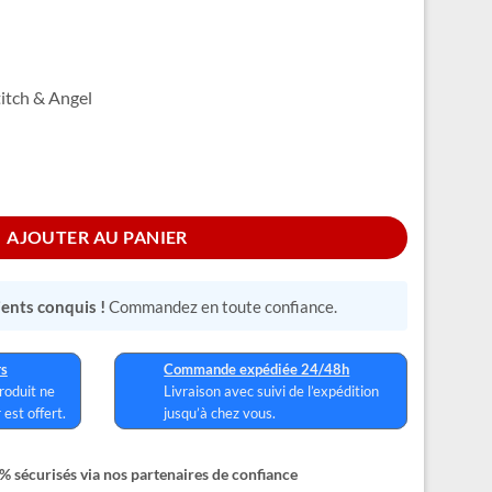
titch & Angel
l
AJOUTER AU PANIER
lients conquis !
Commandez en toute confiance.
rs
Commande expédiée 24/48h
produit ne
Livraison avec suivi de l’expédition
 est offert.
jusqu’à chez vous.
 sécurisés via nos partenaires de confiance