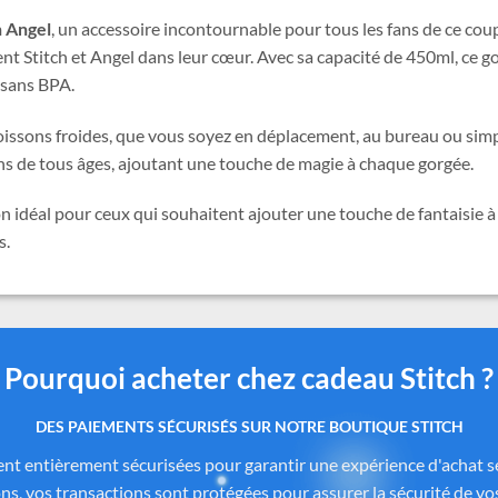
h Angel
, un accessoire incontournable pour tous les fans de ce cou
nt Stitch et Angel dans leur cœur. Avec sa capacité de 450ml, ce 
 sans BPA.
os boissons froides, que vous soyez en déplacement, au bureau ou si
ans de tous âges, ajoutant une touche de magie à chaque gorgée.
on idéal pour ceux qui souhaitent ajouter une touche de fantaisie à
s.
Pourquoi acheter chez cadeau Stitch ?
 produits authentiques inspirés de l’univers officiel Dis
itch.com
sont soigneusement sélectionnés auprès de fournisseurs
de Disney®
. Chaque pièce reflète fidèlement l’esprit de
Lilo & Stitc