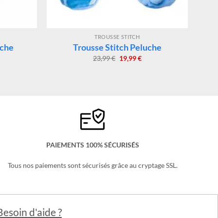
TROUSSE STITCH
uche
Trousse Stitch Peluche
Le
Le
23,99
€
19,99
€
x
prix
prix
uel
initial
actuel
:
était :
est :
99 €.
23,99 €.
19,99 €.
PAIEMENTS 100% SÉCURISÉS
Tous nos paiements sont sécurisés grâce au cryptage SSL.