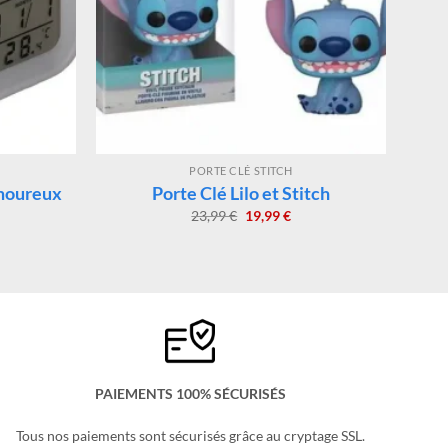
PORTE CLÉ STITCH
Amoureux
Porte Clé Lilo et Stitch
Le
Le
23,99
€
19,99
€
x
prix
prix
uel
initial
actuel
:
était :
est :
99 €.
23,99 €.
19,99 €.
PAIEMENTS 100% SÉCURISÉS