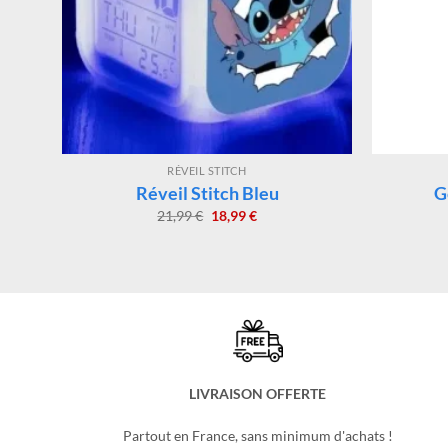
RÉVEIL STITCH
Réveil Stitch Bleu
G
Le
Le
21,99
€
18,99
€
prix
prix
initial
actuel
était :
est :
21,99 €.
18,99 €.
LIVRAISON OFFERTE