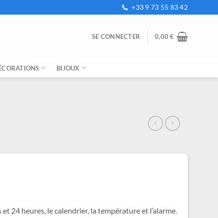
+33 9 73 55 83 42
SE CONNECTER
0,00
€
ÉCORATIONS
BIJOUX
e
ix
tuel
t :
,99 €.
t 24 heures, le calendrier, la température et l’alarme.