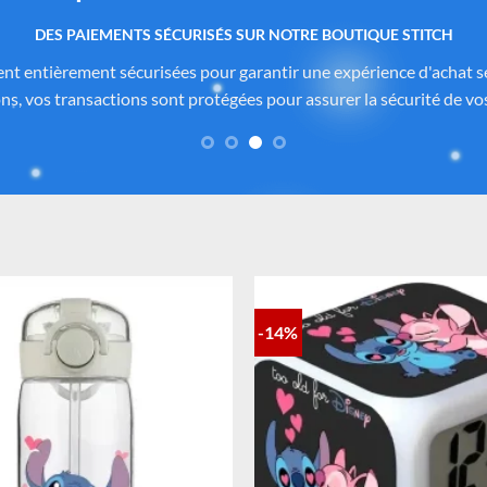
 produits authentiques inspirés de l’univers officiel Dis
itch.com
sont soigneusement sélectionnés auprès de fournisseurs
de Disney®
. Chaque pièce reflète fidèlement l’esprit de
Lilo & Stitc
formité des matériaux. Vous avez ainsi la garantie d’un achat sûr, co
-14%