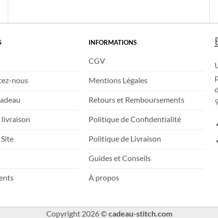
Une équipe basée en France à votre service.
S
INFORMATIONS
CGV
tez-nous
Mentions Légales
d
Cadeau
Retours et Remboursements
9
 livraison
Politique de Confidentialité
 Site
Politique de Livraison
Guides et Conseils
ients
À propos