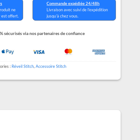
rs
Commande expédiée 24/48h
produit ne
Livraison avec suivi de l’expédition
 est offert.
jusqu’à chez vous.
 sécurisés via nos partenaires de confiance
ories :
Réveil Stitch
,
Accessoire Stitch