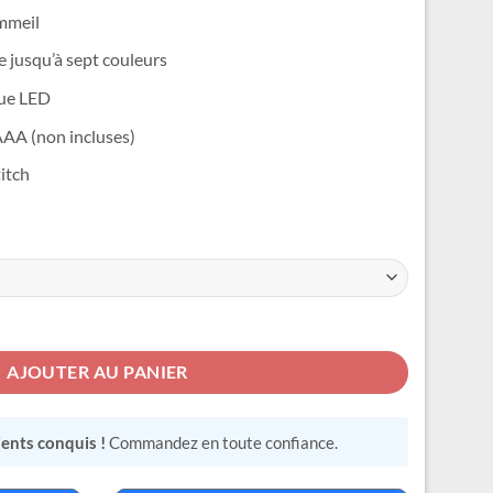
mmeil
e jusqu’à sept couleurs
que LED
 AAA (non incluses)
titch
be Stitch
AJOUTER AU PANIER
lients conquis !
Commandez en toute confiance.