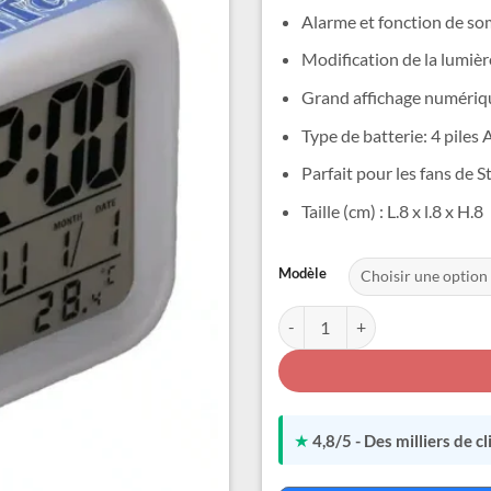
Alarme et fonction de so
Modification de la lumièr
Grand affichage numéri
Type de batterie: 4 piles
Parfait pour les fans de S
Taille (cm) : L.8 x l.8 x H.8
Alternative:
Modèle
quantité de Réveil Lumineux Cu
★
4,8/5 - Des milliers de c