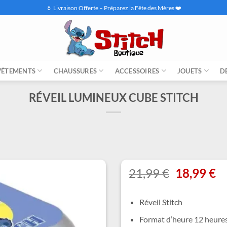
🌷 Livraison Offerte – Préparez la Fête des Mères ❤️
VÊTEMENTS
CHAUSSURES
ACCESSOIRES
JOUETS
D
RÉVEIL LUMINEUX CUBE STITCH
Le
L
21,99
€
18,99
€
prix
pr
initial
ac
Réveil Stitch
était :
es
21,99 €.
18
Format d’heure 12 heures e