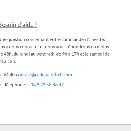
Tous nos paiements sont sécurisés grâce au cryptage SSL.
Besoin d'aide ?
Une question concernant votre commande ? N’hésitez
pas à nous contacter et nous vous répondrons en moins
e 48h, du lundi au vendredi, de 9h à 17h et le samedi de
h à 12h.
Mail :
contact@cadeau-stitch.com
Téléphone :
+33 9 73 55 83 42