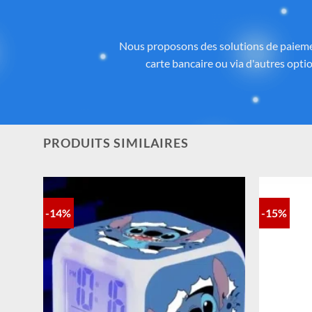
Des
Tous les articles proposés sur
Cadeau-St
licence ou inspirés de l’univers
officiel 
la qualité, aux détails et à la con
PRODUITS SIMILAIRES
-14%
-15%