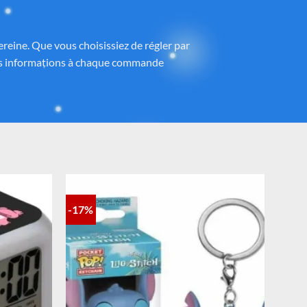
ney®
 partenaires proposant des produits sous
h
, avec une attention particulière portée à
ntrôlé et fidèle à la magie Disney®.
-17%