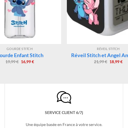
GOURDE STITCH
RÉVEIL STITCH
ourde Enfant Stitch
Réveil Stitch et Angel 
Le
Le
Le
Le
19,99
€
16,99
€
21,99
€
18,99
€
prix
prix
prix
pri
initial
actuel
initial
act
était :
est :
était :
est 
19,99 €.
16,99 €.
21,99 €.
18,
SERVICE CLIENT 6/7j