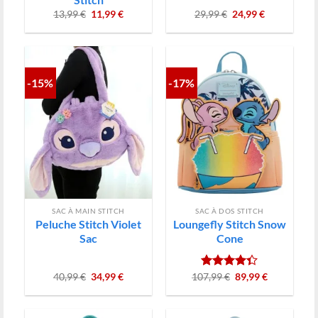
Le
Le
Le
Le
13,99
€
11,99
€
29,99
€
24,99
€
prix
prix
prix
prix
initial
actuel
initial
actuel
était :
est :
était :
est :
13,99 €.
11,99 €.
29,99 €.
24,99 €.
-15%
-17%
SAC À MAIN STITCH
SAC À DOS STITCH
Peluche Stitch Violet
Loungefly Stitch Snow
Sac
Cone
Le
Le
Le
Le
40,99
€
34,99
€
107,99
Note
€
4.33
89,99
€
prix
prix
prix
prix
sur 5
initial
actuel
initial
actuel
était :
est :
était :
est :
40,99 €.
34,99 €.
107,99 €.
89,99 €.