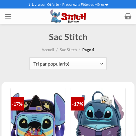
Passer
🌷 Livraison Offerte – Préparez la Fête des Mères ❤️
au
contenu
Sac Stitch
Accueil
/
Sac Stitch
/
Page 4
-17%
-17%