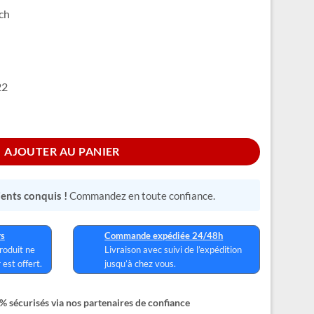
tch
22
AJOUTER AU PANIER
lients conquis !
Commandez en toute confiance.
rs
Commande expédiée 24/48h
produit ne
Livraison avec suivi de l’expédition
 est offert.
jusqu’à chez vous.
 sécurisés via nos partenaires de confiance