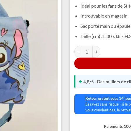
Idéal pour les fans de Sti
Introuvable en magasin
Sac porté main ou épaule
Taille (cm) : L.30 x l.8 x H.
quantité de Sac Cabas Stitch
Alternative:
★
4,8/5 - Des milliers de c
Retour gratuit sous 14 jou
Essayez sans risque : si le 
vous convient pas, le retour
Paiements 100%