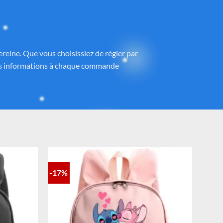
ney®
 partenaires proposant des produits sous
h
, avec une attention particulière portée à
ntrôlé et fidèle à la magie Disney®.
-17%