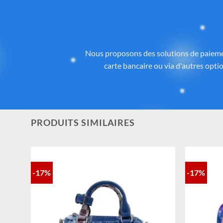
Des
Tous les articles proposés sur
Cadeau-St
licence ou inspirés de l’univers
officiel 
la qualité, aux détails et à la con
PRODUITS SIMILAIRES
-17%
-17%