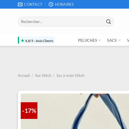
Passer
CONTACT
HORAIRES
au
contenu
Recherche
pour :
★
PELUCHES
SACS
4,8/5 - Avis Clients
Accueil
/
Sac Stitch
/
Sac à main Stitch
-17%