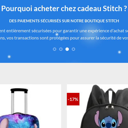
Pourquoi acheter chez cadeau Stitch ?
 produits authentiques inspirés de l’univers officiel Dis
itch.com
sont soigneusement sélectionnés auprès de fournisseurs
de Disney®
. Chaque pièce reflète fidèlement l’esprit de
Lilo & Stitc
formité des matériaux. Vous avez ainsi la garantie d’un achat sûr, co
-17%