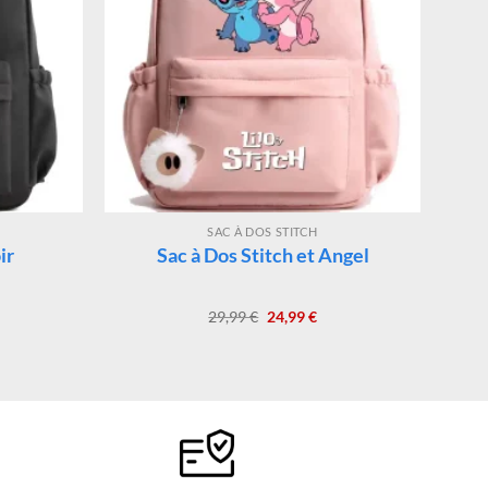
SAC À DOS STITCH
ir
Sac à Dos Stitch et Angel
Le
Le
29,99
€
24,99
€
x
prix
prix
uel
initial
actuel
:
était :
est :
99 €.
29,99 €.
24,99 €.