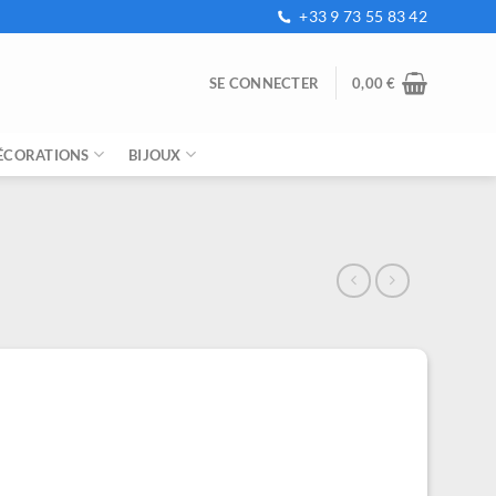
+33 9 73 55 83 42
SE CONNECTER
0,00
€
ÉCORATIONS
BIJOUX
e
ix
tuel
t :
,99 €.