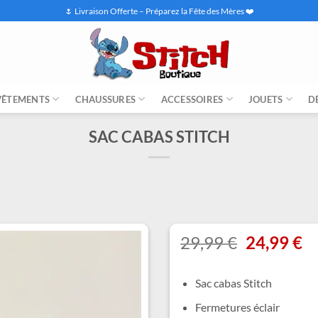
🌷 Livraison Offerte – Préparez la Fête des Mères ❤️
VÊTEMENTS
CHAUSSURES
ACCESSOIRES
JOUETS
D
SAC CABAS STITCH
Le
L
29,99
€
24,99
€
prix
pr
initial
ac
Sac cabas Stitch
était :
es
29,99 €.
24
Fermetures éclair