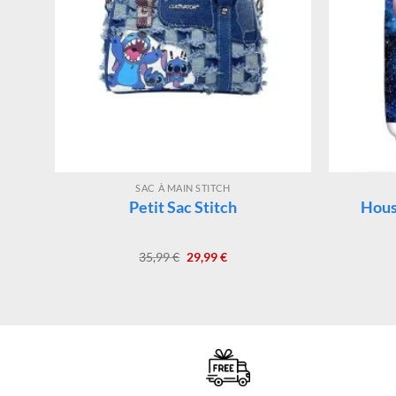
SAC À MAIN STITCH
Petit Sac Stitch
Hous
Le
Le
35,99
€
29,99
€
prix
prix
initial
actuel
était :
est :
35,99 €.
29,99 €.