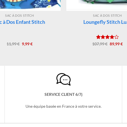
SAC À DOS STITCH
SAC À DOS STITCH
c à Dos Enfant Stitch
Loungefly Stitch L
Le
Le
Le
Le
11,99
€
9,99
€
107,99
Note
€
89,99
€
prix
prix
prix
pr
4.00
sur
initial
actuel
initial
ac
5
était :
est :
était :
est
11,99 €.
9,99 €.
107,99 €.
89
SERVICE CLIENT 6/7j
Une équipe basée en France à votre service.