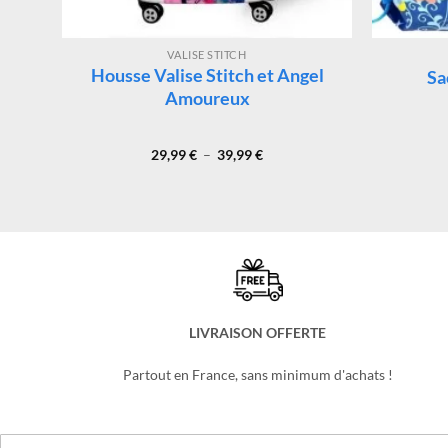
VALISE STITCH
Housse Valise Stitch et Angel
Sa
Amoureux
Plage
29,99
€
–
39,99
€
de
prix :
29,99 €
à
39,99 €
LIVRAISON OFFERTE
Partout en France, sans minimum d'achats !