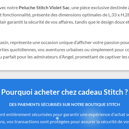
avec notre
Peluche Stitch Violet Sac
, une pièce exclusive destiné
et fonctionnalité, présente des dimensions optimales de L.33 x H.2
lair garantit la sécurité de vos affaires, tandis que le design doux
asin, représente une occasion unique d’afficher votre passion pour
sorties quotidiennes, vos aventures urbaines ou simplement pour c
u parfait pour les admirateurs d’Angel, promettant de captiver les 
Pourquoi acheter chez cadeau Stitch ?
 produits authentiques inspirés de l’univers officiel Dis
itch.com
sont soigneusement sélectionnés auprès de fournisseurs
de Disney®
. Chaque pièce reflète fidèlement l’esprit de
Lilo & Stitc
formité des matériaux. Vous avez ainsi la garantie d’un achat sûr, co