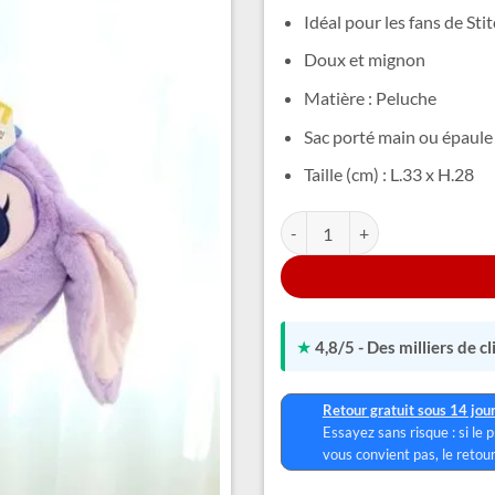
Idéal pour les fans de Sti
Doux et mignon
Matière : Peluche
Sac porté main ou épaule
Taille (cm) : L.33 x H.28
quantité de Peluche Stitch Viol
Alternative:
★
4,8/5 - Des milliers de c
Retour gratuit sous 14 jou
Essayez sans risque : si le 
vous convient pas, le retour