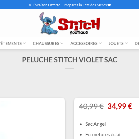
🌷 Livraison Offerte – Préparez la Fête des Mères ❤️
VÊTEMENTS
CHAUSSURES
ACCESSOIRES
JOUETS
D
PELUCHE STITCH VIOLET SAC
Le
L
40,99
€
34,99
€
prix
pr
initial
ac
Sac Angel
était :
es
40,99 €.
34
Fermetures éclair