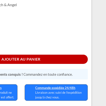
tch & Angel
et Sac
AJOUTER AU PANIER
lients conquis !
Commandez en toute confiance.
rs
Commande expédiée 24/48h
produit ne
Livraison avec suivi de l’expédition
 est offert.
jusqu’à chez vous.