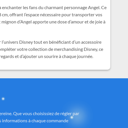
e à enchanter les fans du charmant personnage Angel. Ce
8 cm, offrant l’espace nécessaire pour transporter vos
 et mignon d’Angel apporte une dose d’amour et de joie à
 l’univers Disney tout en bénéficiant d’un accessoire
ompléter votre collection de merchandising Disney, ce
regards et d’ajouter un sourire à chaque journée.
ney®
 partenaires proposant des produits sous
h
, avec une attention particulière portée à
ntrôlé et fidèle à la magie Disney®.