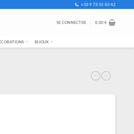
+33 9 73 55 83 42
SE CONNECTER
0,00
€
ÉCORATIONS
BIJOUX
e
ix
tuel
t :
,99 €.