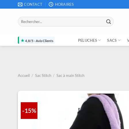
Passer
CONTACT
HORAIRES
au
contenu
Recherche
pour :
★
PELUCHES
SACS
4,8/5 - Avis Clients
Accueil
/
Sac Stitch
/
Sac à main Stitch
-15%