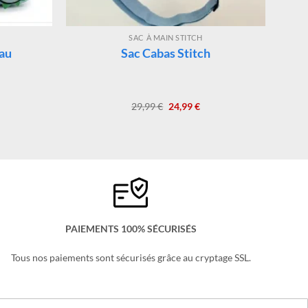
SAC À MAIN STITCH
uau
Sac Cabas Stitch
Le
Le
29,99
€
24,99
€
ix
prix
prix
tuel
initial
actuel
 :
était :
est :
,99 €.
29,99 €.
24,99 €.
PAIEMENTS 100% SÉCURISÉS
Tous nos paiements sont sécurisés grâce au cryptage SSL.