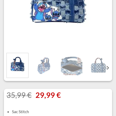
Le
Le
35,99
€
29,99
€
prix
prix
initial
actuel
Sac Stitch