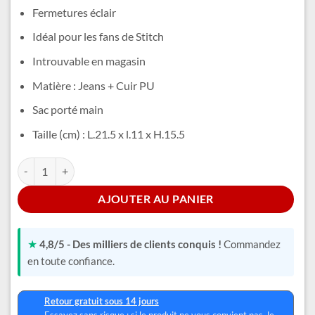
était :
est :
Fermetures éclair
35,99 €.
29,99 €.
Idéal pour les fans de Stitch
Introuvable en magasin
Matière : Jeans + Cuir PU
Sac porté main
Taille (cm) : L.21.5 x l.11 x H.15.5
quantité de Petit Sac Stitch
Alternative:
AJOUTER AU PANIER
★
4,8/5 - Des milliers de clients conquis !
Commandez
en toute confiance.
Retour gratuit sous 14 jours
Essayez sans risque : si le produit ne vous convient pas, le