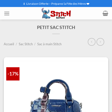
Passer
🌷 Livraison Offerte – Préparez la Fête des Mères ❤️
au
contenu
PETIT SAC STITCH
Accueil
/
Sac Stitch
/
Sac à main Stitch
-17%