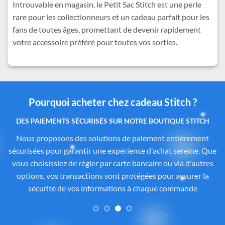
Introuvable en magasin, le Petit Sac Stitch est une perle
rare pour les collectionneurs et un cadeau parfait pour les
fans de toutes âges, promettant de devenir rapidement
votre accessoire préféré pour toutes vos sorties.
Pourquoi acheter chez cadeau Stitch ?
Des produits authentiques inspirés de l’univers
officiel Disney®
Tous les articles proposés sur
Cadeau-Stitch.com
sont
soigneusement sélectionnés auprès de fournisseurs
partenaires proposant des produits sous licence ou inspirés
de l’univers
officiel de Disney®
. Chaque pièce reflète
fidèlement l’esprit de
Lilo & Stitch
, avec une attention
particulière portée à la qualité, aux détails et à la conformité