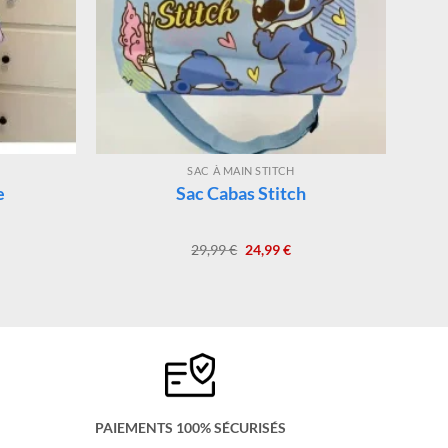
SAC À MAIN STITCH
e
Sac Cabas Stitch
Le
Le
29,99
€
24,99
€
x
prix
prix
uel
initial
actuel
:
était :
est :
99 €.
29,99 €.
24,99 €.