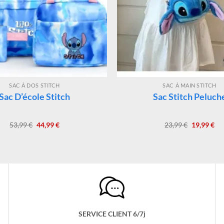
SAC À DOS STITCH
SAC À MAIN STITCH
Sac D’école Stitch
Sac Stitch Peluch
Le
Le
Le
Le
53,99
€
44,99
€
23,99
€
19,99
€
prix
prix
prix
pri
initial
actuel
initial
act
était :
est :
était :
est 
53,99 €.
44,99 €.
23,99 €.
19,