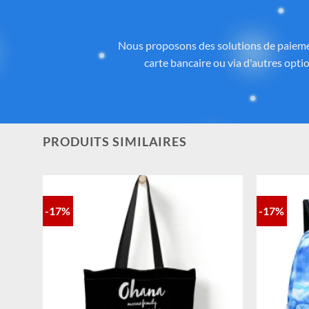
Des
Tous les articles proposés sur
Cadeau-St
licence ou inspirés de l’univers
officiel 
la qualité, aux détails et à la con
PRODUITS SIMILAIRES
-17%
-17%