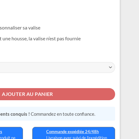
39,99 €
rsonnaliser sa valise
e housse, la valise n’est pas fournie
h Adulte
AJOUTER AU PANIER
lients conquis !
Commandez en toute confiance.
rs
Commande expédiée 24/48h
produit ne
Livraison avec suivi de l’expédition