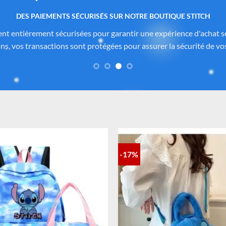
 produits authentiques inspirés de l’univers officiel Dis
itch.com
sont soigneusement sélectionnés auprès de fournisseurs
de Disney®
. Chaque pièce reflète fidèlement l’esprit de
Lilo & Stitc
formité des matériaux. Vous avez ainsi la garantie d’un achat sûr, co
-17%