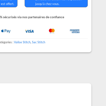
 est offert.
jusqu’à chez vous.
 sécurisés via nos partenaires de confiance
tégories :
Valise Stitch
,
Sac Stitch