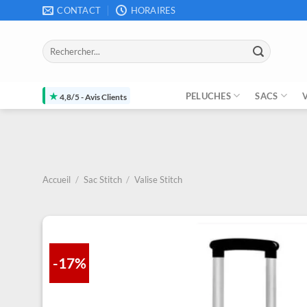
Passer
CONTACT
HORAIRES
au
contenu
Recherche
pour :
★
PELUCHES
SACS
4,8/5 - Avis Clients
Accueil
/
Sac Stitch
/
Valise Stitch
-17%