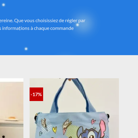
ney®
 partenaires proposant des produits sous
h
, avec une attention particulière portée à
ntrôlé et fidèle à la magie Disney®.
-17%