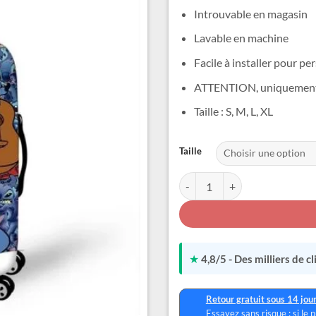
Introuvable en magasin
Lavable en machine
Facile à installer pour pe
ATTENTION, uniquement un
Taille : S, M, L, XL
Alternative:
Taille
quantité de Housse Valise Stitc
★
4,8/5 - Des milliers de c
Retour gratuit sous 14 jou
Essayez sans risque : si le 