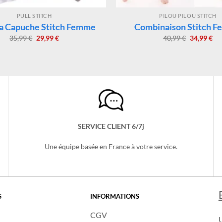
PULL STITCH
PILOU PILOU STITCH
a Capuche Stitch Femme
Combinaison Stitch 
Le
Le
Le
Le
35,99
€
29,99
€
40,99
€
34,99
€
prix
prix
prix
pri
initial
actuel
initial
act
était :
est :
était :
est 
35,99 €.
29,99 €.
40,99 €.
34,
SERVICE CLIENT 6/7j
Une équipe basée en France à votre service.
S
INFORMATIONS