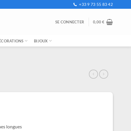
+33 9 73 55 83 42
SE CONNECTER
0,00
€
ÉCORATIONS
BIJOUX
e
ix
tuel
t :
,99 €.
hes longues