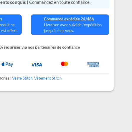
lients conquis !
Commandez en toute confiance.
rs
Commande expédiée 24/48h
produit ne
Livraison avec suivi de l’expédition
 est offert.
jusqu’à chez vous.
 sécurisés via nos partenaires de confiance
ories :
Veste Stitch
,
Vêtement Stitch