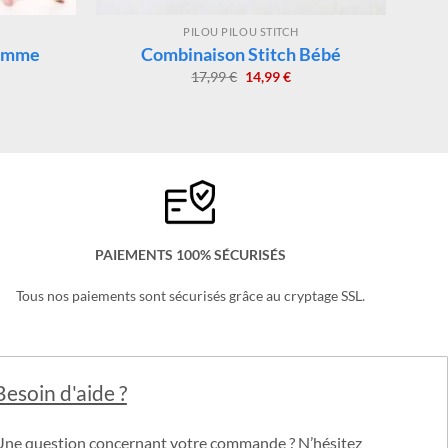
PILOU PILOU STITCH
Femme
Combinaison Stitch Bébé
Le
Le
17,99
€
14,99
€
x
prix
prix
uel
initial
actuel
:
était :
est :
99 €.
17,99 €.
14,99 €.
PAIEMENTS 100% SÉCURISÉS
Tous nos paiements sont sécurisés grâce au cryptage SSL.
Besoin d'aide ?