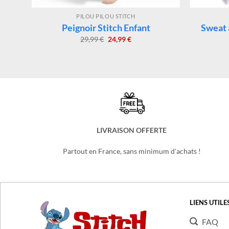
PILOU PILOU STITCH
Peignoir Stitch Enfant
Sweat 
Le
Le
29,99
€
24,99
€
prix
prix
initial
actuel
était :
est :
29,99 €.
24,99 €.
LIVRAISON OFFERTE
Partout en France, sans minimum d'achats !
LIENS UTILE