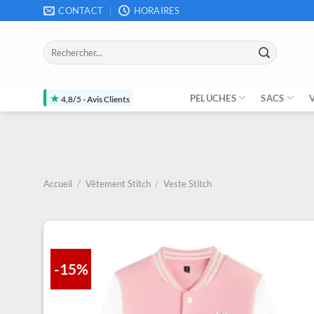
Passer
CONTACT
HORAIRES
au
contenu
Recherche
pour :
★
PELUCHES
SACS
4,8/5 - Avis Clients
Accueil
/
Vêtement Stitch
/
Veste Stitch
-15%