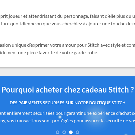
esprit joueur et attendrissant du personnage, faisant d’elle plus q
nture quotidienne ou que vous cherchiez à ajouter une touche de m
asion unique d’exprimer votre amour pour Stitch avec style et con
pidement une pièce favorite de votre garde-robe.
Pourquoi acheter chez cadeau Stitch ?
 produits authentiques inspirés de l’univers officiel Dis
itch.com
sont soigneusement sélectionnés auprès de fournisseurs
de Disney®
. Chaque pièce reflète fidèlement l’esprit de
Lilo & Stitc
formité des matériaux. Vous avez ainsi la garantie d’un achat sûr, co