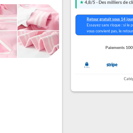
★
4,8/5 - Des milliers de c
Retour gratuit sous 14 jou
Essayez sans risque : si le 
vous convient pas, le retour
Paiements 100%
Catég