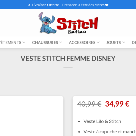
🌷 Livraison Offerte – Préparez la Fête des Mères ❤️
VÊTEMENTS
CHAUSSURES
ACCESSOIRES
JOUETS
D
VESTE STITCH FEMME DISNEY
Le
L
40,99
€
34,99
€
prix
pr
initial
ac
Veste Lilo & Stitch
était :
es
40,99 €.
34
Veste à capuche et manc