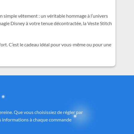
u’un simple vêtement : un véritable hommage à l’univers
agie Disney à votre tenue décontractée, la Veste Stitch
fort. C’est le cadeau idéal pour vous-même ou pour une
ney®
 partenaires proposant des produits sous
h
, avec une attention particulière portée à
ntrôlé et fidèle à la magie Disney®.