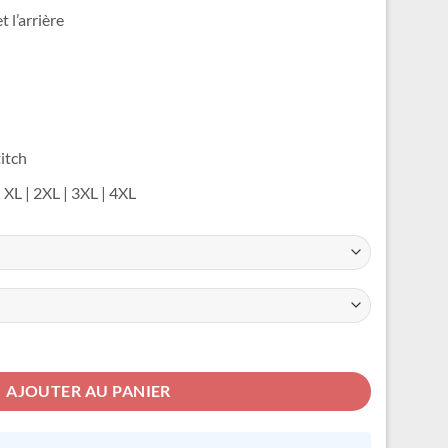
 l’arrière
titch
 | XL | 2XL | 3XL | 4XL
e Disney
AJOUTER AU PANIER