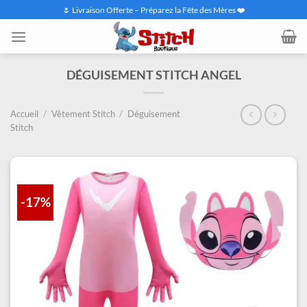
Passer
🌷 Livraison Offerte – Préparez la Fête des Mères ❤️
au
contenu
DÉGUISEMENT STITCH ANGEL
Accueil
/
Vêtement Stitch
/
Déguisement
Stitch
-17%