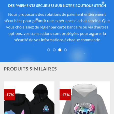
Des produits authentiques inspirés de l’univers
officiel Disney®
Tous les articles proposés sur
Cadeau-Stitch.com
sont
soigneusement sélectionnés auprès de fournisseurs
partenaires proposant des produits sous licence ou inspirés
de l’univers
officiel de Disney®
. Chaque pièce reflète
fidèlement l’esprit de
Lilo & Stitch
, avec une attention
particulière portée à la qualité, aux détails et à la conformité
des matériaux. Vous avez ainsi la garantie d’un achat sûr,
contrôlé et fidèle à la magie Disney®.
PRODUITS SIMILAIRES