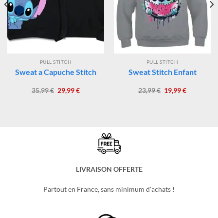
-17%
-17%
PULL STITCH
PULL STITCH
Sweat a Capuche Stitch
Sweat Stitch Enfant
Le
Le
Le
Le
35,99
€
29,99
€
23,99
€
19,99
€
prix
prix
prix
prix
initial
actuel
initial
actuel
était :
est :
était :
est :
35,99 €.
29,99 €.
23,99 €.
19,99 €.