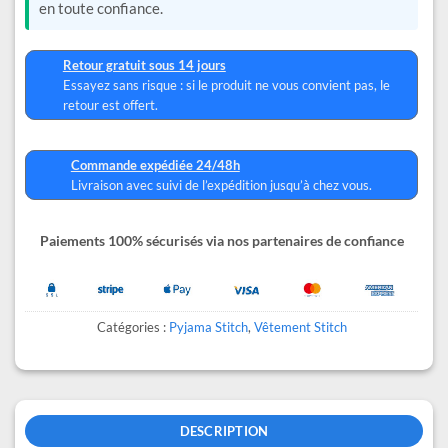
en toute confiance.
Retour gratuit sous 14 jours
Essayez sans risque : si le produit ne vous convient pas, le
retour est offert.
Commande expédiée 24/48h
Livraison avec suivi de l’expédition jusqu’à chez vous.
Paiements 100% sécurisés via nos partenaires de confiance
Catégories :
Pyjama Stitch
,
Vêtement Stitch
DESCRIPTION