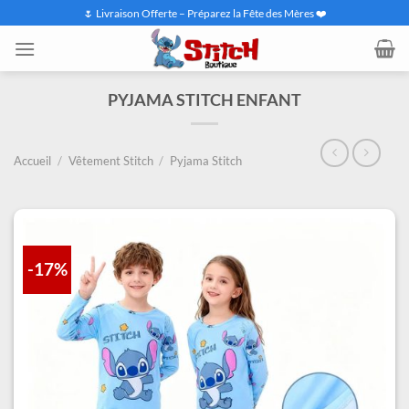
Passer
🌷 Livraison Offerte – Préparez la Fête des Mères ❤️
au
contenu
PYJAMA STITCH ENFANT
Accueil
/
Vêtement Stitch
/
Pyjama Stitch
-17%