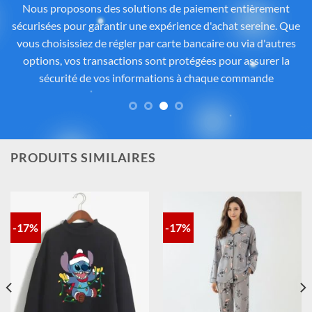
officiel Disney®
Tous les articles proposés sur
Cadeau-Stitch.com
sont
soigneusement sélectionnés auprès de fournisseurs
partenaires proposant des produits sous licence ou inspirés
de l’univers
officiel de Disney®
. Chaque pièce reflète
fidèlement l’esprit de
Lilo & Stitch
, avec une attention
particulière portée à la qualité, aux détails et à la conformité
des matériaux. Vous avez ainsi la garantie d’un achat sûr,
contrôlé et fidèle à la magie Disney®.
PRODUITS SIMILAIRES
-17%
-17%