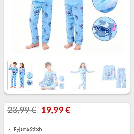
Le
Le
23,99
€
19,99
€
prix
prix
initial
actuel
Pyjama Stitch