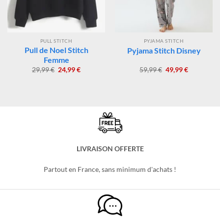
PULL STITCH
PYJAMA STITCH
Pull de Noel Stitch
Pyjama Stitch Disney
Femme
Le
Le
Le
Le
29,99
€
24,99
€
59,99
€
49,99
€
prix
prix
prix
prix
initial
actuel
initial
actuel
était :
est :
était :
est :
29,99 €.
24,99 €.
59,99 €.
49,99 €.
LIVRAISON OFFERTE
Partout en France, sans minimum d'achats !