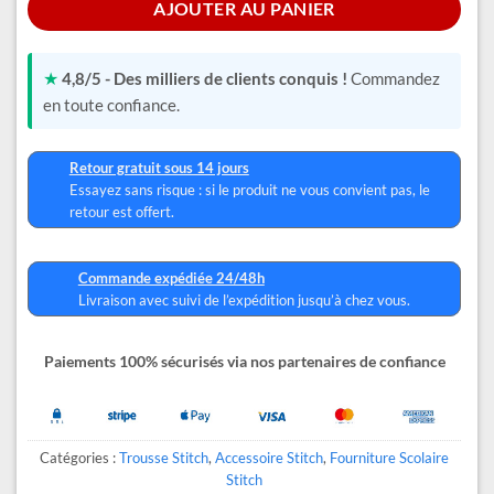
AJOUTER AU PANIER
★
4,8/5 - Des milliers de clients conquis !
Commandez
en toute confiance.
Retour gratuit sous 14 jours
Essayez sans risque : si le produit ne vous convient pas, le
retour est offert.
Commande expédiée 24/48h
Livraison avec suivi de l’expédition jusqu’à chez vous.
Paiements 100% sécurisés via nos partenaires de confiance
Catégories :
Trousse Stitch
,
Accessoire Stitch
,
Fourniture Scolaire
Stitch