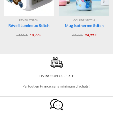
RÉVEIL STITCH
GOURDE STITCH
Réveil Lumineux Stitch
Mug Isotherme Stitch
Le
Le
Le
Le
21,99
€
18,99
€
29,99
€
24,99
€
prix
prix
prix
prix
initial
actuel
initial
actuel
était :
est :
était :
est :
21,99 €.
18,99 €.
29,99 €.
24,99 €.
LIVRAISON OFFERTE
Partout en France, sans minimum d'achats !