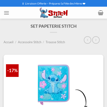
Passer
🌷 Livraison Offerte – Préparez la Fête des Mères ❤️
au
contenu
SET PAPETERIE STITCH​
Accueil
/
Accessoire Stitch
/
Trousse Stitch
-17%