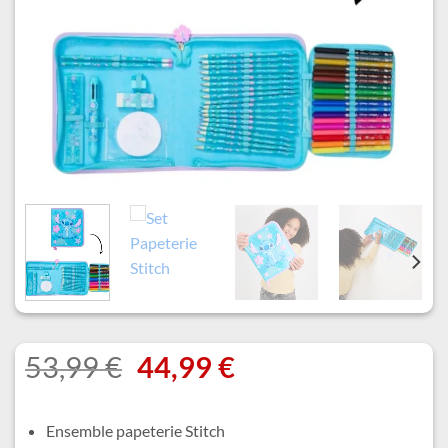
Le
Le
53,99
€
44,99
€
prix
prix
initial
actuel
Ensemble papeterie Stitch