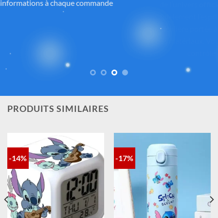
de l’univers
officiel de Disney®
. Chaque pièce reflète
fidèlement l’esprit de
Lilo & Stitch
, avec une attention
particulière portée à la qualité, aux détails et à la conformité
des matériaux. Vous avez ainsi la garantie d’un achat sûr,
contrôlé et fidèle à la magie Disney®.
PRODUITS SIMILAIRES
-14%
-17%