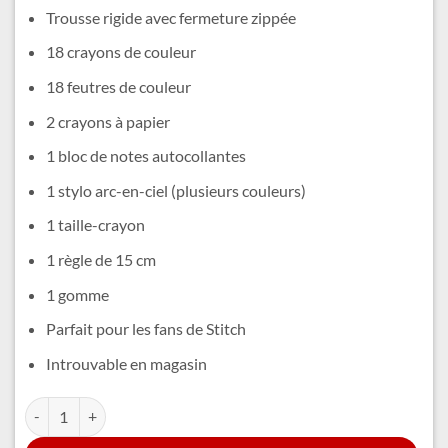
était :
est :
Trousse rigide avec fermeture zippée
53,99 €.
44,99 €.
18 crayons de couleur
18 feutres de couleur
2 crayons à papier
1 bloc de notes autocollantes
1 stylo arc-en-ciel (plusieurs couleurs)
1 taille-crayon
1 règle de 15 cm
1 gomme
Parfait pour les fans de Stitch
Introuvable en magasin
quantité de Set Papeterie Stitch​
Alternative: