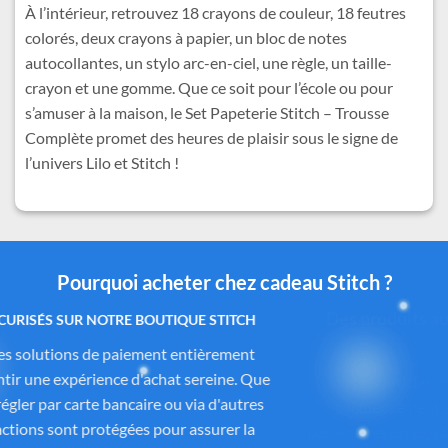
À l’intérieur, retrouvez 18 crayons de couleur, 18 feutres
colorés, deux crayons à papier, un bloc de notes
autocollantes, un stylo arc-en-ciel, une règle, un taille-
crayon et une gomme. Que ce soit pour l’école ou pour
s’amuser à la maison, le Set Papeterie Stitch – Trousse
Complète promet des heures de plaisir sous le signe de
l’univers Lilo et Stitch !
Pourquoi acheter chez cadeau Stitch ?
Des produits authentiques inspirés de l’univers
officiel Disney®
Tous les articles proposés sur
Cadeau-Stitch.com
sont
soigneusement sélectionnés auprès de fournisseurs
partenaires proposant des produits sous licence ou inspirés