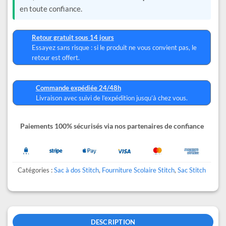
en toute confiance.
Retour gratuit sous 14 jours
Essayez sans risque : si le produit ne vous convient pas, le
retour est offert.
Commande expédiée 24/48h
Livraison avec suivi de l’expédition jusqu’à chez vous.
Paiements 100% sécurisés via nos partenaires de confiance
Catégories :
Sac à dos Stitch
,
Fourniture Scolaire Stitch
,
Sac Stitch
DESCRIPTION