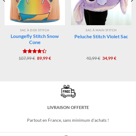
SAC À DOS STITCH
SAC À MAIN STITCH
Loungefly Stitch Snow
Peluche Stitch Violet Sac
Cone
Le
Le
Le
Le
107,99
Note
€
4.33
89,99
€
40,99
€
34,99
€
prix
prix
prix
prix
sur 5
initial
actuel
initial
actuel
était :
est :
était :
est :
107,99 €.
89,99 €.
40,99 €.
34,99 €.