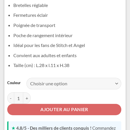
était :
est :
Bretelles réglable
29,99 €.
24,99 €.
Fermetures éclair
Poignée de transport
Poche de rangement intérieur
Idéal pour les fans de Stitch et Angel
Convient aux adultes et enfants
Taille (cm) : L.28 x l.11 x H.38
Alternative:
Couleur
quantité de Sac Stitch et Angel
AJOUTER AU PANIER
★
4,8/5 - Des milliers de clients conquis !
Commandez