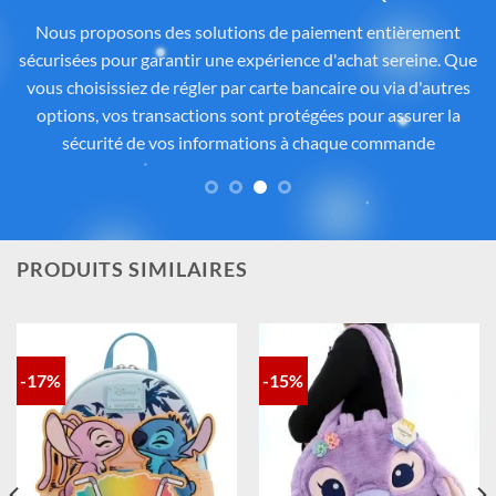
officiel Disney®
Tous les articles proposés sur
Cadeau-Stitch.com
sont
soigneusement sélectionnés auprès de fournisseurs
partenaires proposant des produits sous licence ou inspirés
de l’univers
officiel de Disney®
. Chaque pièce reflète
fidèlement l’esprit de
Lilo & Stitch
, avec une attention
particulière portée à la qualité, aux détails et à la conformité
des matériaux. Vous avez ainsi la garantie d’un achat sûr,
contrôlé et fidèle à la magie Disney®.
PRODUITS SIMILAIRES
-17%
-15%