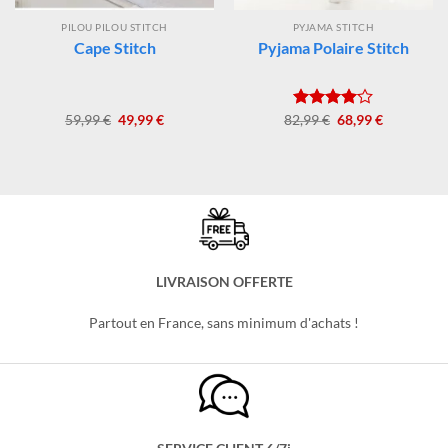
PILOU PILOU STITCH
PYJAMA STITCH
Cape Stitch
Pyjama Polaire Stitch
Le
Le
Le
Le
59,99
€
49,99
€
82,99
Note
€
68,99
€
prix
prix
prix
prix
4.00
sur
initial
actuel
initial
actuel
5
était :
est :
était :
est :
59,99 €.
49,99 €.
82,99 €.
68,99 €.
LIVRAISON OFFERTE
Partout en France, sans minimum d'achats !