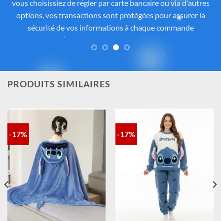
soigneusement sélectionnés auprès de fournisseurs
partenaires proposant des produits sous licence ou inspirés
de l’univers
officiel de Disney®
. Chaque pièce reflète
fidèlement l’esprit de
Lilo & Stitch
, avec une attention
particulière portée à la qualité, aux détails et à la conformité
des matériaux. Vous avez ainsi la garantie d’un achat sûr,
contrôlé et fidèle à la magie Disney®.
PRODUITS SIMILAIRES
-17%
-17%