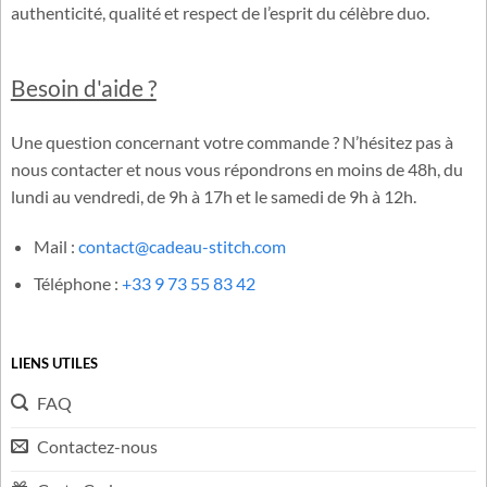
Cadeau-Stitch.com est une boutique française dédiée à
l’univers officiel de Lilo & Stitch. Notre équipe sélectionne avec
soin des produits inspirés de Disney®, garantissant
authenticité, qualité et respect de l’esprit du célèbre duo.
Besoin d'aide ?
Une question concernant votre commande ? N’hésitez pas à
nous contacter et nous vous répondrons en moins de 48h, du
lundi au vendredi, de 9h à 17h et le samedi de 9h à 12h.
Mail :
contact@cadeau-stitch.com
Téléphone :
+33 9 73 55 83 42
LIENS UTILES