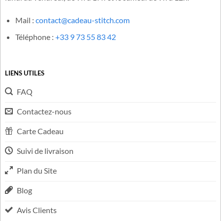
Une question concernant votre commande ? N’hésitez pas à
nous contacter et nous vous répondrons en moins de 48h, du
lundi au vendredi, de 9h à 17h et le samedi de 9h à 12h.
Mail :
contact@cadeau-stitch.com
Téléphone :
+33 9 73 55 83 42
LIENS UTILES
FAQ
Contactez-nous
Carte Cadeau
Suivi de livraison