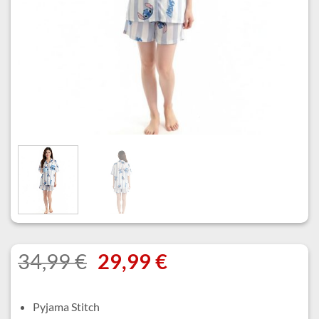
Le
Le
34,99
€
29,99
€
prix
prix
initial
actuel
Pyjama Stitch