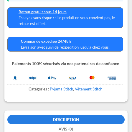
Retour gratuit sous 14 jours
Essayez sans risque : si le produit ne vous convient pas, le
retour est offert.
Commande expédiée 24/48h
Livraison avec suivi de l’expédition jusqu’à chez vous.
Paiements 100% sécurisés via nos partenaires de confiance
Catégories :
Pyjama Stitch
,
Vêtement Stitch
DESCRIPTION
AVIS (0)