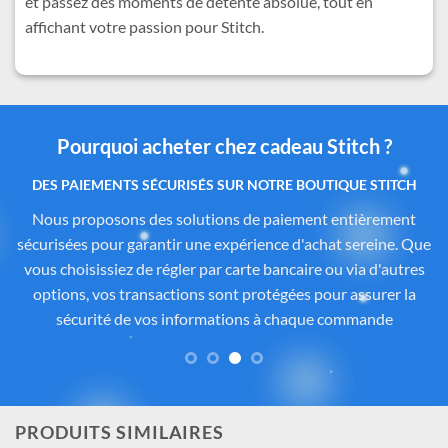
et passez des moments de détente absolue, tout en
affichant votre passion pour Stitch.
Pourquoi acheter chez cadeau Stitch ?
Des produits authentiques inspirés de l’univers
officiel Disney®
Tous les articles proposés sur
Cadeau-Stitch.com
sont
soigneusement sélectionnés auprès de fournisseurs
partenaires proposant des produits sous licence ou inspirés
de l’univers
officiel de Disney®
. Chaque pièce reflète
fidèlement l’esprit de
Lilo & Stitch
, avec une attention
particulière portée à la qualité, aux détails et à la conformité
des matériaux. Vous avez ainsi la garantie d’un achat sûr,
contrôlé et fidèle à la magie Disney®.