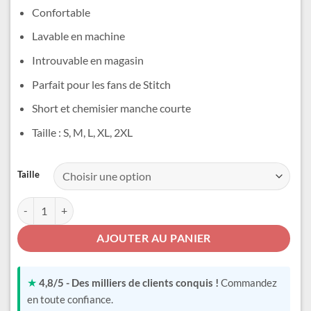
était :
est :
Confortable
34,99 €.
29,99 €.
Lavable en machine
Introuvable en magasin
Parfait pour les fans de Stitch
Short et chemisier manche courte
Taille : S, M, L, XL, 2XL
Alternative:
Taille
quantité de Pyjama été Stitch
AJOUTER AU PANIER
★
4,8/5 - Des milliers de clients conquis !
Commandez
en toute confiance.