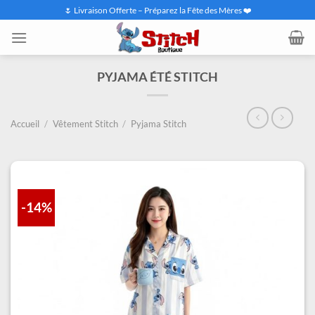
Passer
🌷 Livraison Offerte – Préparez la Fête des Mères ❤️
au
contenu
PYJAMA ÉTÉ STITCH
Accueil
/
Vêtement Stitch
/
Pyjama Stitch
-14%