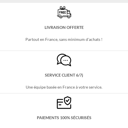
Le
Le
Le
Le
23,99
€
19,99
€
35,99
€
29,99
€
prix
prix
prix
prix
initial
actuel
initial
actuel
était :
est :
était :
est :
23,99 €.
19,99 €.
35,99 €.
29,99 €.
LIVRAISON OFFERTE
Partout en France, sans minimum d'achats !
SERVICE CLIENT 6/7j
Une équipe basée en France à votre service.