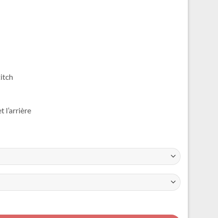
titch
 l’arrière
lte