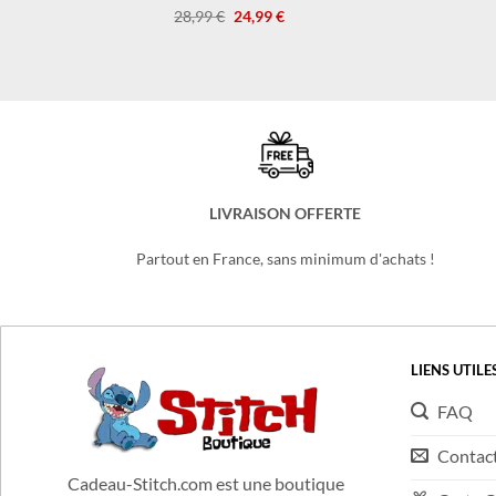
Combinaison Stitch Enfant
Le
Le
28,99
€
24,99
€
prix
prix
initial
actuel
était :
est :
28,99 €.
24,99 €.
LIVRAISON OFFERTE
Partout en France, sans minimum d'achats !
LIENS UTILE
FAQ
Contac