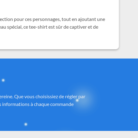
ffection pour ces personnages, tout en ajoutant une
 spécial, ce tee-shirt est sûr de captiver et de
ney®
 partenaires proposant des produits sous
h
, avec une attention particulière portée à
ntrôlé et fidèle à la magie Disney®.