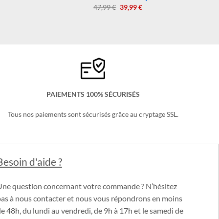
nfant
Sweat Stitch Couple
Le
Le
47,99
€
39,99
€
x
prix
prix
uel
initial
actuel
:
était :
est :
99 €.
47,99 €.
39,99 €.
PAIEMENTS 100% SÉCURISÉS
Tous nos paiements sont sécurisés grâce au cryptage SSL.
Besoin d'aide ?
Une question concernant votre commande ? N’hésitez
pas à nous contacter et nous vous répondrons en moins