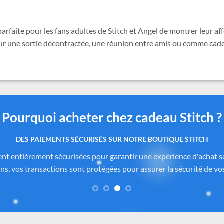
parfaite pour les fans adultes de Stitch et Angel de montrer leur a
our une sortie décontractée, une réunion entre amis ou comme cadeau
Pourquoi acheter chez cadeau Stitch ?
 produits authentiques inspirés de l’univers officiel Dis
itch.com
sont soigneusement sélectionnés auprès de fournisseurs
de Disney®
. Chaque pièce reflète fidèlement l’esprit de
Lilo & Stitc
formité des matériaux. Vous avez ainsi la garantie d’un achat sûr, co