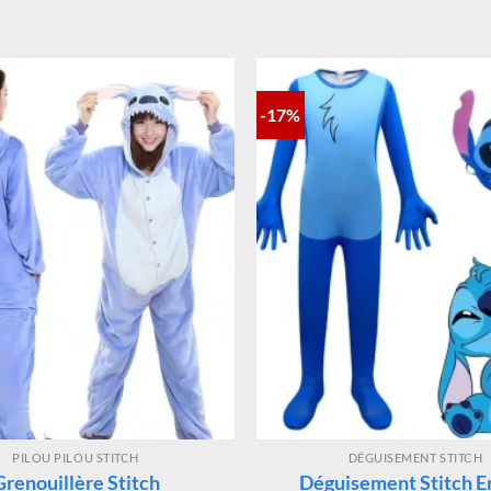
-17%
PILOU PILOU STITCH
DÉGUISEMENT STITCH