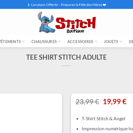
🌷 Livraison Offerte – Préparez la Fête des Mères ❤️
VÊTEMENTS
CHAUSSURES
ACCESSOIRES
JOUETS
D
TEE SHIRT STITCH ADULTE
Le
L
23,99
€
19,99
€
prix
pr
initial
ac
T-Shirt Stitch & Angel
était :
es
23,99 €.
19
Impression numérique ha