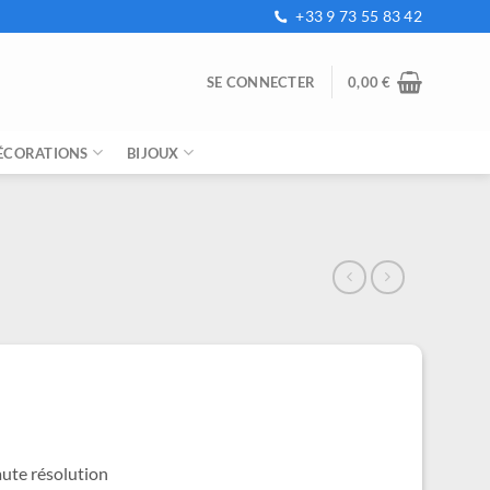
+33 9 73 55 83 42
SE CONNECTER
0,00
€
ÉCORATIONS
BIJOUX
e
ix
tuel
t :
,99 €.
ute résolution