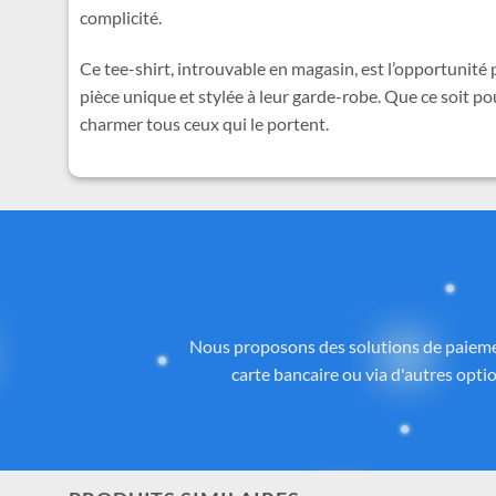
complicité.
Ce tee-shirt, introuvable en magasin, est l’opportunité 
pièce unique et stylée à leur garde-robe. Que ce soit p
charmer tous ceux qui le portent.
Des
Tous les articles proposés sur
Cadeau-St
licence ou inspirés de l’univers
officiel 
la qualité, aux détails et à la con