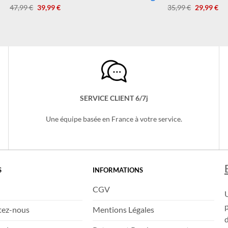
Grenouillère Stitch
Déguisement Stitch E
Le
Le
Le
Le
47,99
€
39,99
€
35,99
€
29,99
€
prix
prix
prix
pri
initial
actuel
initial
act
était :
est :
était :
est 
47,99 €.
39,99 €.
35,99 €.
29,
SERVICE CLIENT 6/7j
Une équipe basée en France à votre service.
S
INFORMATIONS
CGV
tez-nous
Mentions Légales