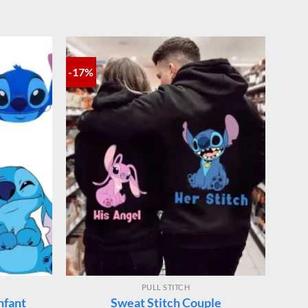
-17%
PULL STITCH