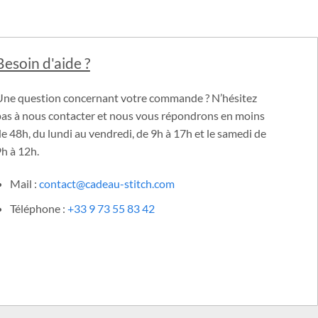
Tous nos paiements sont sécurisés grâce au cryptage SSL.
Besoin d'aide ?
Une question concernant votre commande ? N’hésitez
pas à nous contacter et nous vous répondrons en moins
e 48h, du lundi au vendredi, de 9h à 17h et le samedi de
h à 12h.
Mail :
contact@cadeau-stitch.com
Téléphone :
+33 9 73 55 83 42