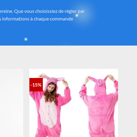
ney®
 partenaires proposant des produits sous
h
, avec une attention particulière portée à
ntrôlé et fidèle à la magie Disney®.
-15%