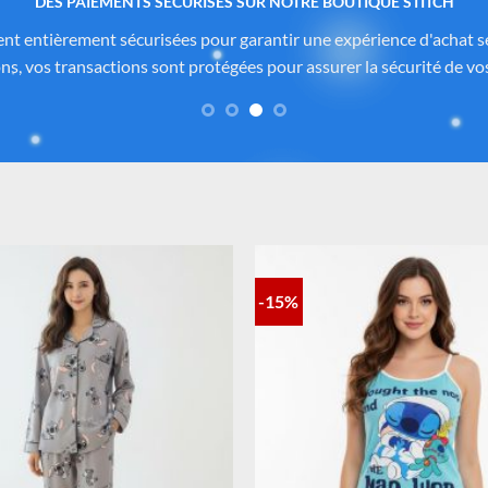
 produits authentiques inspirés de l’univers officiel Dis
itch.com
sont soigneusement sélectionnés auprès de fournisseurs
de Disney®
. Chaque pièce reflète fidèlement l’esprit de
Lilo & Stitc
formité des matériaux. Vous avez ainsi la garantie d’un achat sûr, co
-15%