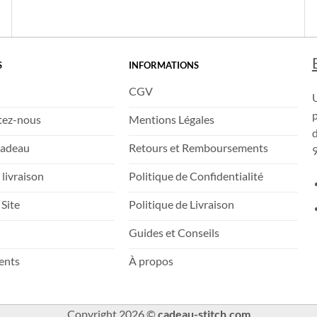
Une équipe basée en France à votre service.
S
INFORMATIONS
CGV
tez-nous
Mentions Légales
d
Cadeau
Retours et Remboursements
9
 livraison
Politique de Confidentialité
 Site
Politique de Livraison
Guides et Conseils
ients
À propos