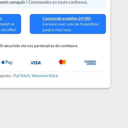
lients conquis !
Commandez en toute confiance.
rs
Commande expédiée 24/48h
produit ne
Livraison avec suivi de l’expédition
 est offert.
jusqu’à chez vous.
 sécurisés via nos partenaires de confiance
gories :
Pull Stitch
,
Vêtement Stitch