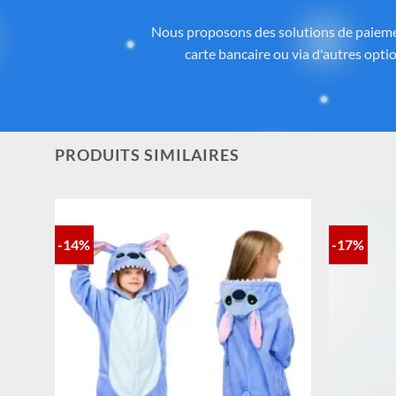
Des
Tous les articles proposés sur
Cadeau-St
licence ou inspirés de l’univers
officiel 
la qualité, aux détails et à la con
PRODUITS SIMILAIRES
-14%
-17%