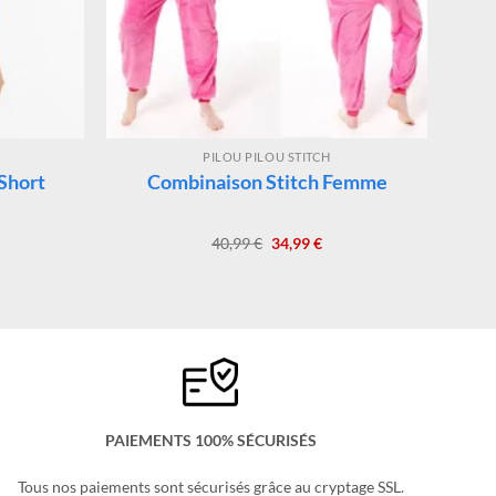
PILOU PILOU STITCH
Short
Combinaison Stitch Femme
Le
Le
40,99
€
34,99
€
x
prix
prix
uel
initial
actuel
:
était :
est :
99 €.
40,99 €.
34,99 €.
PAIEMENTS 100% SÉCURISÉS