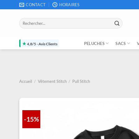
Passer
CONTACT
HORAIRES
au
contenu
Recherche
pour :
★
PELUCHES
SACS
4,8/5 - Avis Clients
Accueil
/
Vêtement Stitch
/
Pull Stitch
-15%