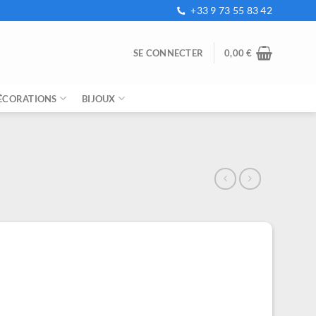
+33 9 73 55 83 42
SE CONNECTER
0,00
€
ÉCORATIONS
BIJOUX
e
ix
tuel
t :
,99 €.