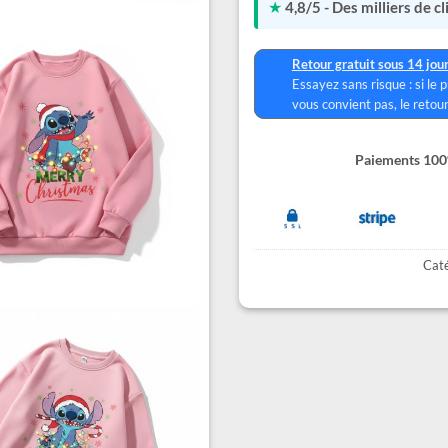
★
4,8/5 - Des milliers de c
Retour gratuit sous 14 jou
Essayez sans risque : si le 
vous convient pas, le retour
Paiements 100%
Caté