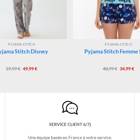
PYJAMA STITCH
PYJAMA STITCH
yjama Stitch Disney
Pyjama Stitch Femme 
Le
Le
Le
Le
59,99
€
49,99
€
40,99
€
34,99
€
prix
prix
prix
pri
initial
actuel
initial
act
était :
est :
était :
est 
59,99 €.
49,99 €.
40,99 €.
34,
SERVICE CLIENT 6/7j