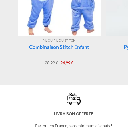
PILOU PILOU STITCH
Combinaison Stitch Enfant
P
Le
Le
28,99
€
24,99
€
prix
prix
initial
actuel
était :
est :
28,99 €.
24,99 €.
LIVRAISON OFFERTE