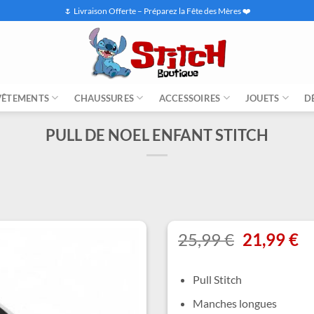
🌷 Livraison Offerte – Préparez la Fête des Mères ❤️
VÊTEMENTS
CHAUSSURES
ACCESSOIRES
JOUETS
D
PULL DE NOEL ENFANT STITCH
Le
L
25,99
€
21,99
€
prix
pr
initial
ac
Pull Stitch
était :
es
25,99 €.
21
Manches longues