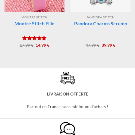
MONTRE STITCH
PANDORA STITCH
Montre Stitch Fille
Pandora Charms Scrump
Le
Le
Le
Le
17,99
Note
€
5.00
14,99
€
47,99
€
39,99
€
prix
prix
prix
prix
sur 5
initial
actuel
initial
actuel
était :
est :
était :
est :
17,99 €.
14,99 €.
47,99 €.
39,99 €.
LIVRAISON OFFERTE