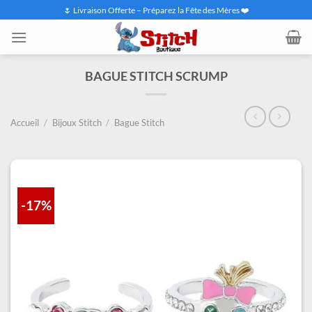
Passer
🌷 Livraison Offerte – Préparez la Fête des Mères ❤️
au
contenu
BAGUE STITCH SCRUMP
Accueil
/
Bijoux Stitch
/
Bague Stitch
-17%