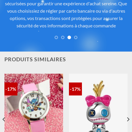
Tous les articles proposés sur
Cadeau-Stitch.com
sont
soigneusement sélectionnés auprès de fournisseurs
partenaires proposant des produits sous licence ou inspirés
de l’univers
officiel de Disney®
. Chaque pièce reflète
fidèlement l’esprit de
Lilo & Stitch
, avec une attention
particulière portée à la qualité, aux détails et à la conformité
des matériaux. Vous avez ainsi la garantie d’un achat sûr,
contrôlé et fidèle à la magie Disney®.
PRODUITS SIMILAIRES
-17%
-17%