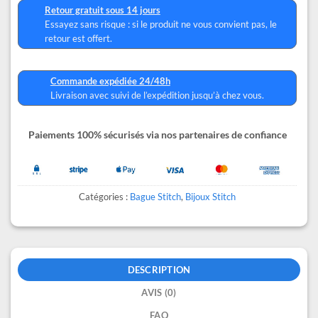
Retour gratuit sous 14 jours
Essayez sans risque : si le produit ne vous convient pas, le
retour est offert.
Commande expédiée 24/48h
Livraison avec suivi de l’expédition jusqu’à chez vous.
Paiements 100% sécurisés via nos partenaires de confiance
Catégories :
Bague Stitch
,
Bijoux Stitch
DESCRIPTION
AVIS (0)
FAQ