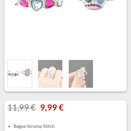
Le
Le
11,99
€
9,99
€
prix
prix
initial
actuel
Bague Scrump Stitch