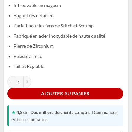
était :
est :
Introuvable en magasin
11,99 €.
9,99 €.
Bague très détaillée
Parfait pour les fans de Stitch et Scrump
Fabriqué en acier inoxydable de haute qualité
Pierre de Zirconium
Résiste à l’eau
Taille : Réglable
quantité de Bague Stitch Scrump
Alternative:
AJOUTER AU PANIER
★
4,8/5 - Des milliers de clients conquis !
Commandez
en toute confiance.