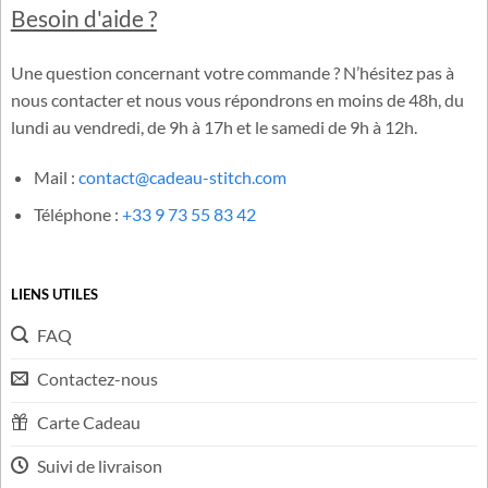
l’univers officiel de Lilo & Stitch. Notre équipe sélectionne avec
soin des produits inspirés de Disney®, garantissant
authenticité, qualité et respect de l’esprit du célèbre duo.
Besoin d'aide ?
Une question concernant votre commande ? N’hésitez pas à
nous contacter et nous vous répondrons en moins de 48h, du
lundi au vendredi, de 9h à 17h et le samedi de 9h à 12h.
Mail :
contact@cadeau-stitch.com
Téléphone :
+33 9 73 55 83 42
LIENS UTILES
FAQ