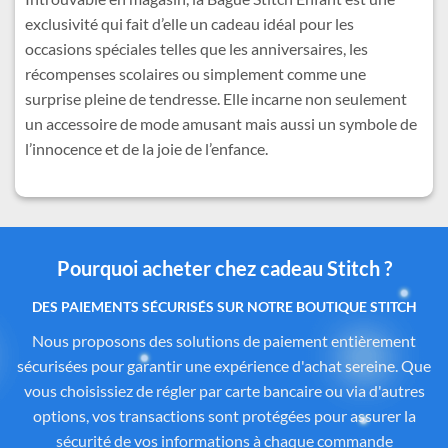
exclusivité qui fait d’elle un cadeau idéal pour les
occasions spéciales telles que les anniversaires, les
récompenses scolaires ou simplement comme une
surprise pleine de tendresse. Elle incarne non seulement
un accessoire de mode amusant mais aussi un symbole de
l’innocence et de la joie de l’enfance.
Pourquoi acheter chez cadeau Stitch ?
Des produits authentiques inspirés de l’univers
officiel Disney®
Tous les articles proposés sur
Cadeau-Stitch.com
sont
soigneusement sélectionnés auprès de fournisseurs
partenaires proposant des produits sous licence ou inspirés
de l’univers
officiel de Disney®
. Chaque pièce reflète