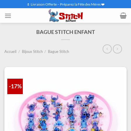
Passer
🌷 Livraison Offerte – Préparez la Fête des Mères ❤️
au
contenu
BAGUE STITCH ENFANT
Accueil
/
Bijoux Stitch
/
Bague Stitch
-17%