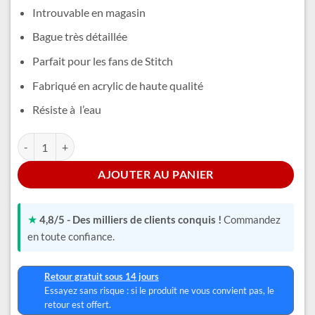
était :
est :
Introuvable en magasin
29,99 €.
24,99 €.
Bague très détaillée
Parfait pour les fans de Stitch
Fabriqué en acrylic de haute qualité
Résiste à l’eau
quantité de Bague Stitch Enfant
Alternative:
AJOUTER AU PANIER
★
4,8/5 - Des milliers de clients conquis !
Commandez
en toute confiance.
Retour gratuit sous 14 jours
Essayez sans risque : si le produit ne vous convient pas, le
retour est offert.