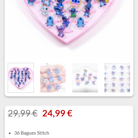
Le
Le
29,99
€
24,99
€
prix
prix
initial
actuel
36 Bagues Stitch