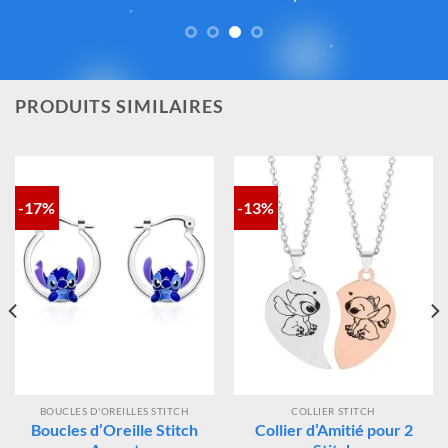
fidèlement l’esprit de
Lilo & Stitch
, avec une attention
particulière portée à la qualité, aux détails et à la conformité
des matériaux. Vous avez ainsi la garantie d’un achat sûr,
contrôlé et fidèle à la magie Disney®.
PRODUITS SIMILAIRES
-17%
-13%