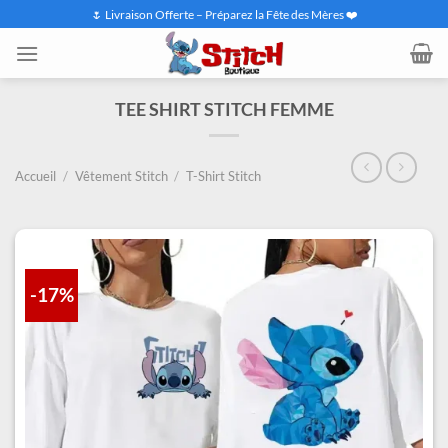
Passer
🌷 Livraison Offerte – Préparez la Fête des Mères ❤️
au
contenu
TEE SHIRT STITCH FEMME
Accueil
/
Vêtement Stitch
/
T-Shirt Stitch
-17%