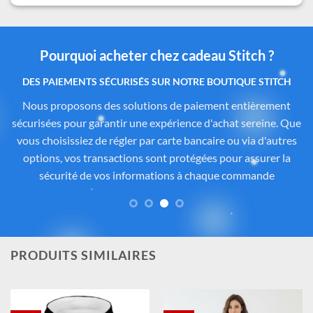
Pourquoi acheter chez cadeau Stitch ?
Des produits authentiques inspirés de l’univers
officiel Disney®
Tous les articles proposés sur
Cadeau-Stitch.com
sont
soigneusement sélectionnés auprès de fournisseurs
partenaires proposant des produits sous licence ou inspirés
de l’univers
officiel de Disney®
. Chaque pièce reflète
fidèlement l’esprit de
Lilo & Stitch
, avec une attention
particulière portée à la qualité, aux détails et à la conformité
des matériaux. Vous avez ainsi la garantie d’un achat sûr,
contrôlé et fidèle à la magie Disney®.