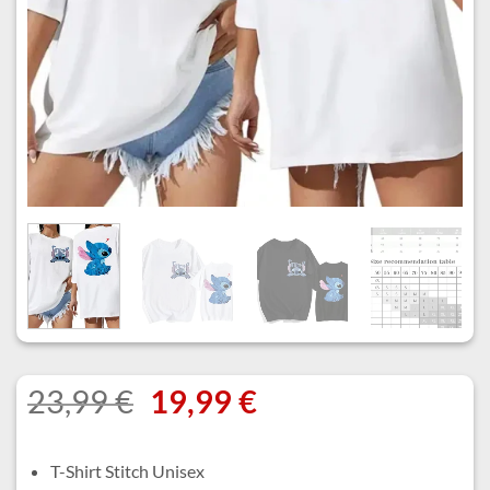
Le
Le
23,99
€
19,99
€
prix
prix
initial
actuel
T-Shirt Stitch Unisex