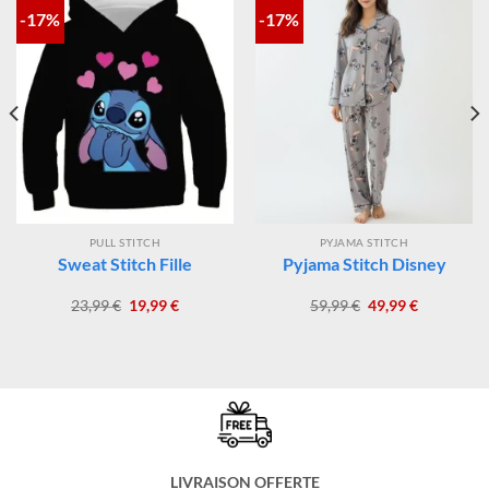
PRODUITS SIMILAIRES
-17%
-17%
PULL STITCH
PYJAMA STITCH
Sweat Stitch Fille
Pyjama Stitch Disney
Le
Le
Le
Le
23,99
€
19,99
€
59,99
€
49,99
€
prix
prix
prix
prix
initial
actuel
initial
actuel
était :
est :
était :
est :
23,99 €.
19,99 €.
59,99 €.
49,99 €.