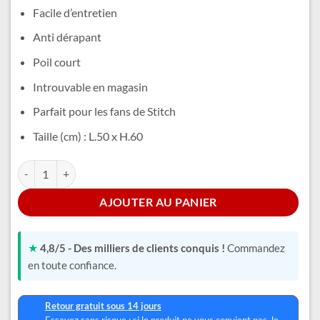
était :
est :
Facile d’entretien
29,99 €.
24,99 €.
Anti dérapant
Poil court
Introuvable en magasin
Parfait pour les fans de Stitch
Taille (cm) : L.50 x H.60
quantité de Tapis de Sol Stitch
Alternative:
AJOUTER AU PANIER
★
4,8/5 - Des milliers de clients conquis !
Commandez
en toute confiance.
Retour gratuit sous 14 jours
Essayez sans risque : si le produit ne vous convient pas, le