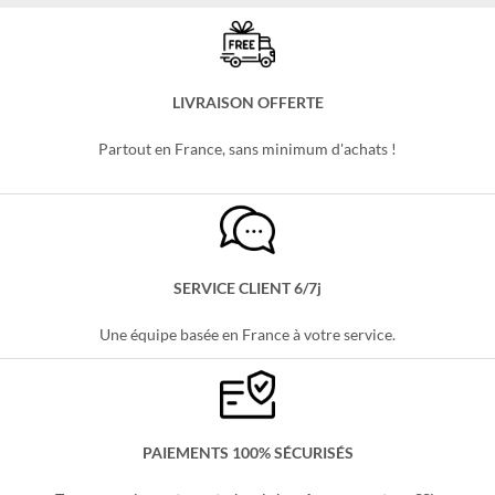
Stitch
Stitch
Le
Le
Le
Le
11,99
€
9,99
€
53,99
€
44,99
€
prix
prix
prix
prix
initial
actuel
initial
actuel
était :
est :
était :
est :
11,99 €.
9,99 €.
53,99 €.
44,99 €.
LIVRAISON OFFERTE
Partout en France, sans minimum d'achats !
SERVICE CLIENT 6/7j
Une équipe basée en France à votre service.