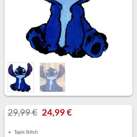
Le
Le
29,99
€
24,99
€
prix
prix
initial
actuel
Tapis Stitch