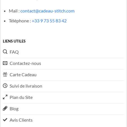
Une question concernant votre commande ? N’hésitez pas à
nous contacter et nous vous répondrons en moins de 48h, du
lundi au vendredi, de 9h à 17h et le samedi de 9h à 12h.
Mail :
contact@cadeau-stitch.com
Téléphone :
+33 9 73 55 83 42
LIENS UTILES
FAQ
Contactez-nous
Carte Cadeau
Suivi de livraison
Plan du Site