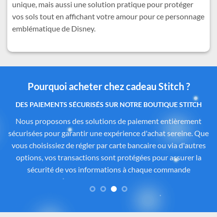
unique, mais aussi une solution pratique pour protéger
vos sols tout en affichant votre amour pour ce personnage
emblématique de Disney.
Pourquoi acheter chez cadeau Stitch ?
Des produits authentiques inspirés de l’univers
officiel Disney®
Tous les articles proposés sur
Cadeau-Stitch.com
sont
soigneusement sélectionnés auprès de fournisseurs
partenaires proposant des produits sous licence ou inspirés
de l’univers
officiel de Disney®
. Chaque pièce reflète
fidèlement l’esprit de
Lilo & Stitch
, avec une attention
particulière portée à la qualité, aux détails et à la conformité
des matériaux. Vous avez ainsi la garantie d’un achat sûr,