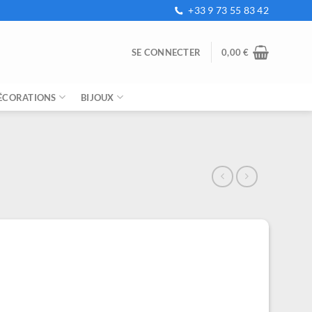
+33 9 73 55 83 42
SE CONNECTER
0,00
€
ÉCORATIONS
BIJOUX
Plage
de
prix :
19,99 €
à