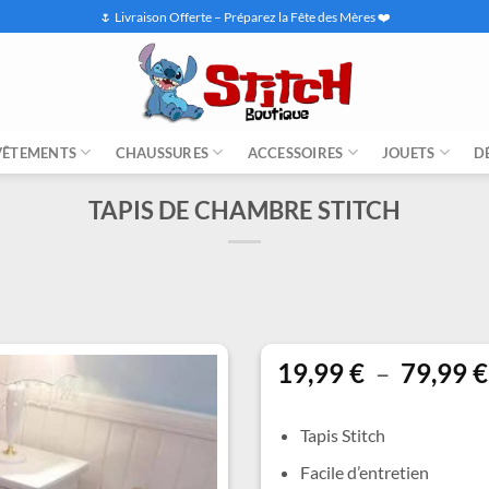
🌷 Livraison Offerte – Préparez la Fête des Mères ❤️
VÊTEMENTS
CHAUSSURES
ACCESSOIRES
JOUETS
D
TAPIS DE CHAMBRE STITCH
19,99
€
–
79,99
€
Tapis Stitch
Facile d’entretien