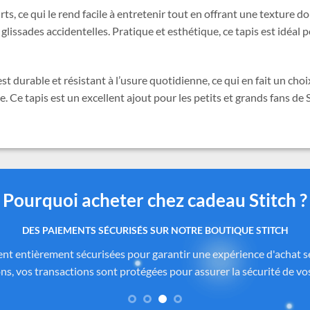
s, ce qui le rend facile à entretenir tout en offrant une texture do
lissades accidentelles. Pratique et esthétique, ce tapis est idéal 
t durable et résistant à l’usure quotidienne, ce qui en fait un choix
e. Ce tapis est un excellent ajout pour les petits et grands fans de
Pourquoi acheter chez cadeau Stitch ?
 produits authentiques inspirés de l’univers officiel Dis
itch.com
sont soigneusement sélectionnés auprès de fournisseurs
de Disney®
. Chaque pièce reflète fidèlement l’esprit de
Lilo & Stitc
formité des matériaux. Vous avez ainsi la garantie d’un achat sûr, co