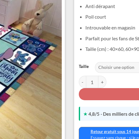
Anti dérapant
Poil court
Introuvable en magasin
Parfait pour les fans de S
Taille (cm) : 40×60, 60
Alternative:
Taille
quantité de Tapis de Chambre S
★
4,8/5 - Des milliers de c
Retour gratuit sous 14 jou
Essayez sans risque : si le 