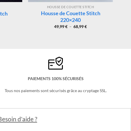
HOUSSE DE COUETTE STITCH
Housse de Couette Stitch
tch
220×240
Plage
49,99
€
–
68,99
€
x
de
uel
prix :
:
49,99 €
99 €.
à
68,99 €
PAIEMENTS 100% SÉCURISÉS
Tous nos paiements sont sécurisés grâce au cryptage SSL.
Besoin d'aide ?