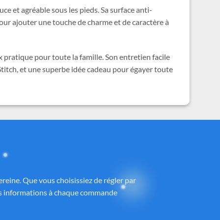
uce et agréable sous les pieds. Sa surface anti-
pour ajouter une touche de charme et de caractère à
 pratique pour toute la famille. Son entretien facile
 Stitch, et une superbe idée cadeau pour égayer toute
ney®
 partenaires proposant des produits sous
h
, avec une attention particulière portée à
ntrôlé et fidèle à la magie Disney®.