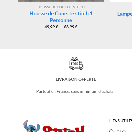
HOUSSE DE COUETTE STITCH
Housse de Couette stitch 1
Lampe
Personne
Plage
49,99
€
–
68,99
€
de
prix :
49,99 €
à
68,99 €
LIVRAISON OFFERTE
Partout en France, sans minimum d'achats !
LIENS UTILE