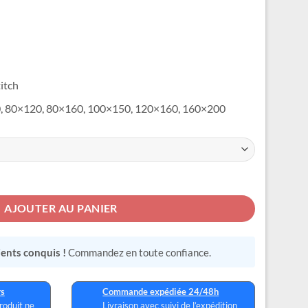
79,99 €
titch
×90, 80×120, 80×160, 100×150, 120×160, 160×200
titch
AJOUTER AU PANIER
lients conquis !
Commandez en toute confiance.
rs
Commande expédiée 24/48h
produit ne
Livraison avec suivi de l’expédition