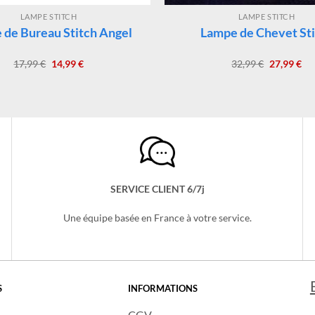
LAMPE STITCH
LAMPE STITCH
 de Bureau Stitch Angel
Lampe de Chevet Sti
Le
Le
Le
Le
17,99
€
14,99
€
32,99
€
27,99
€
prix
prix
prix
pri
initial
actuel
initial
act
était :
est :
était :
est 
17,99 €.
14,99 €.
32,99 €.
27,
SERVICE CLIENT 6/7j
Une équipe basée en France à votre service.
S
INFORMATIONS