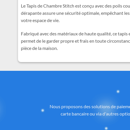
Le Tapis de Chambre Stitch est conçu avec des poils court
dérapante assure une sécurité optimale, empêchant les g
votre espace de vie.
Fabriqué avec des matériaux de haute qualité, ce tapis es
permet de le garder propre et frais en toute circonstanc
pièce de la maison.
Des
Tous les articles proposés sur
Cadeau-St
licence ou inspirés de l’univers
officiel 
la qualité, aux détails et à la con