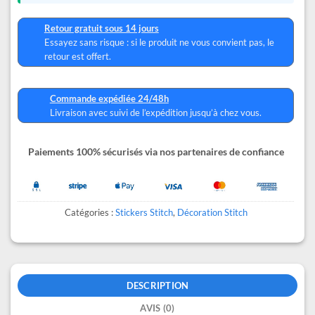
Retour gratuit sous 14 jours
Essayez sans risque : si le produit ne vous convient pas, le
retour est offert.
Commande expédiée 24/48h
Livraison avec suivi de l’expédition jusqu’à chez vous.
Paiements 100% sécurisés via nos partenaires de confiance
Catégories :
Stickers Stitch
,
Décoration Stitch
DESCRIPTION
AVIS (0)