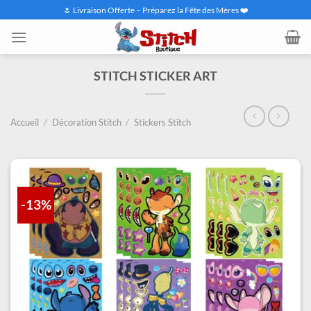
Passer
🌷 Livraison Offerte – Préparez la Fête des Mères ❤️
au
contenu
STITCH STICKER ART
Accueil
/
Décoration Stitch
/
Stickers Stitch
-13%