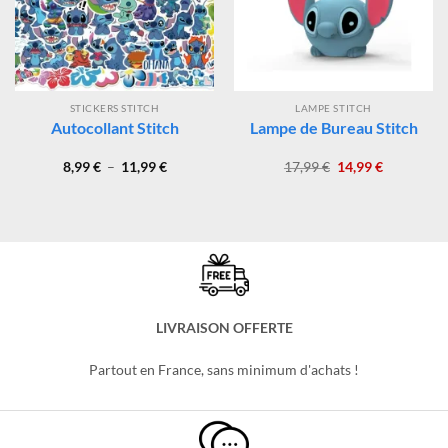
-17%
-17%
STICKERS STITCH
LAMPE STITCH
Autocollant Stitch
Lampe de Bureau Stitch
Plage
Le
Le
8,99
€
–
11,99
€
17,99
€
14,99
€
de
prix
prix
prix :
initial
actuel
8,99 €
était :
est :
à
17,99 €.
14,99 €.
11,99 €
LIVRAISON OFFERTE