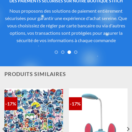
Des produits authentiques inspirés de l’univers
officiel Disney®
Tous les articles proposés sur
Cadeau-Stitch.com
sont
soigneusement sélectionnés auprès de fournisseurs
partenaires proposant des produits sous licence ou inspirés
de l’univers
officiel de Disney®
. Chaque pièce reflète
fidèlement l’esprit de
Lilo & Stitch
, avec une attention
particulière portée à la qualité, aux détails et à la conformité
des matériaux. Vous avez ainsi la garantie d’un achat sûr,
contrôlé et fidèle à la magie Disney®.
PRODUITS SIMILAIRES