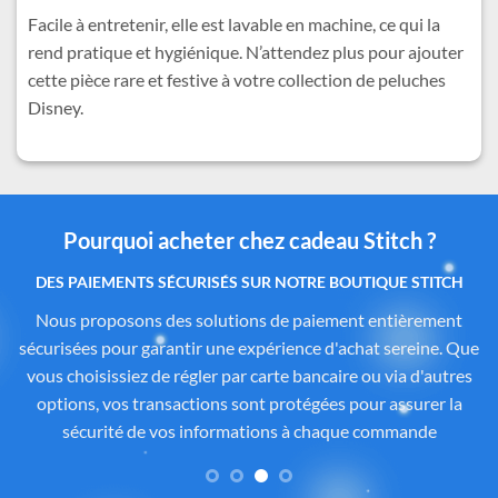
Facile à entretenir, elle est lavable en machine, ce qui la
rend pratique et hygiénique. N’attendez plus pour ajouter
cette pièce rare et festive à votre collection de peluches
Disney.
Pourquoi acheter chez cadeau Stitch ?
Des produits authentiques inspirés de l’univers
officiel Disney®
Tous les articles proposés sur
Cadeau-Stitch.com
sont
soigneusement sélectionnés auprès de fournisseurs
partenaires proposant des produits sous licence ou inspirés
de l’univers
officiel de Disney®
. Chaque pièce reflète
fidèlement l’esprit de
Lilo & Stitch
, avec une attention
particulière portée à la qualité, aux détails et à la conformité