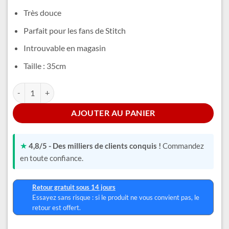
Très douce
Parfait pour les fans de Stitch
Introuvable en magasin
Taille : 35cm
quantité de Stitch Squelette
Alternative:
AJOUTER AU PANIER
★
4,8/5 - Des milliers de clients conquis !
Commandez
en toute confiance.
Retour gratuit sous 14 jours
Essayez sans risque : si le produit ne vous convient pas, le
retour est offert.