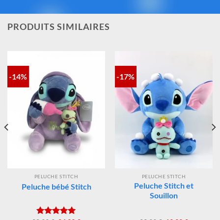
des matériaux. Vous avez ainsi la garantie d’un achat sûr,
contrôlé et fidèle à la magie Disney®.
PRODUITS SIMILAIRES
-14%
-17%