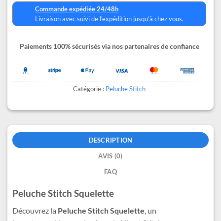
Commande expédiée 24/48h
Livraison avec suivi de l’expédition jusqu’à chez vous.
Paiements 100% sécurisés via nos partenaires de confiance
Catégorie :
Peluche Stitch
DESCRIPTION
AVIS (0)
FAQ
Peluche Stitch Squelette
Découvrez la
Peluche Stitch Squelette
, un