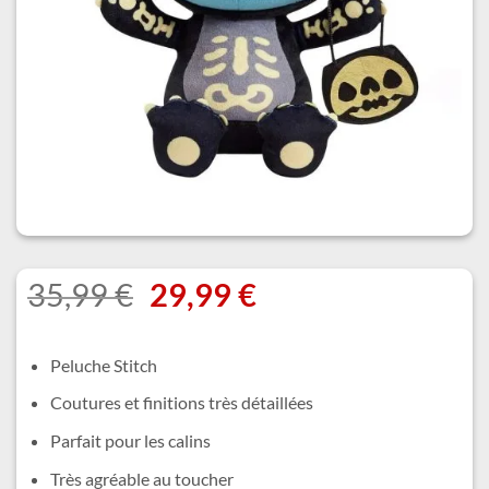
Le
Le
35,99
€
29,99
€
prix
prix
initial
actuel
Peluche Stitch
était :
est :
Coutures et finitions très détaillées
35,99 €.
29,99 €.
Parfait pour les calins
Très agréable au toucher