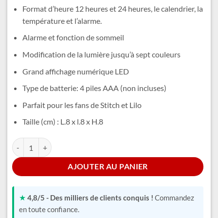
était :
est :
Format d’heure 12 heures et 24 heures, le calendrier, la
21,99 €.
18,99 €.
température et l’alarme.
Alarme et fonction de sommeil
Modification de la lumière jusqu’à sept couleurs
Grand affichage numérique LED
Type de batterie: 4 piles AAA (non incluses)
Parfait pour les fans de Stitch et Lilo
Taille (cm) : L.8 x l.8 x H.8
quantité de Réveil Veilleuse Lilo et Stitch
Alternative:
AJOUTER AU PANIER
★
4,8/5 - Des milliers de clients conquis !
Commandez
en toute confiance.