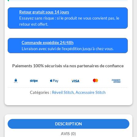
Retour gratuit sous 14 jours
Essayez sans risque : si le produit ne vous convient pas, le
retour est offert.
Commande expédiée 24/48h
Livraison avec suivi de l’expédition jusqu’à chez vous.
Paiements 100% sécurisés via nos partenaires de confiance
Catégories :
Réveil Stitch
,
Accessoire Stitch
DESCRIPTION
AVIS (0)