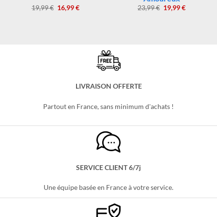
GOURDE STITCH
GOURDE STITCH
Gourde Stitch et Angel
Gourde Enfant Stitch
Amoureux
Le
Le
Le
Le
19,99
€
16,99
€
23,99
€
19,99
€
prix
prix
prix
prix
initial
actuel
initial
actuel
était :
est :
était :
est :
19,99 €.
16,99 €.
23,99 €.
19,99 €.
LIVRAISON OFFERTE
Partout en France, sans minimum d'achats !