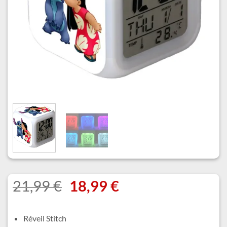
Le
Le
21,99
€
18,99
€
prix
prix
initial
actuel
Réveil Stitch