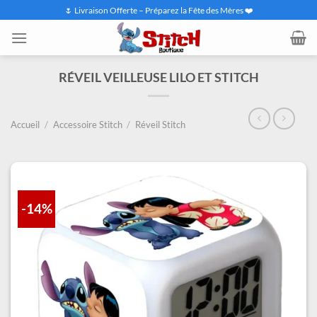
Passer
🌷 Livraison Offerte – Préparez la Fête des Mères ❤️
au
contenu
RÉVEIL VEILLEUSE LILO ET STITCH
Accueil
/
Accessoire Stitch
/
Réveil Stitch
-14%