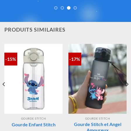
fidèlement l’esprit de
Lilo & Stitch
, avec une attention
particulière portée à la qualité, aux détails et à la conformité
des matériaux. Vous avez ainsi la garantie d’un achat sûr,
contrôlé et fidèle à la magie Disney®.
PRODUITS SIMILAIRES
-15%
-17%