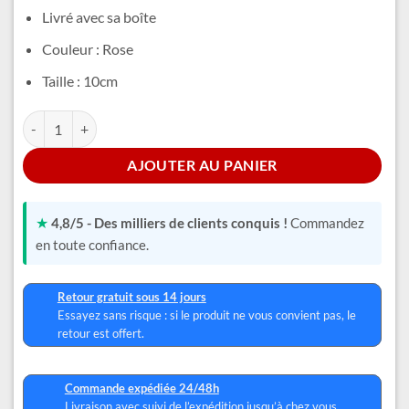
Livré avec sa boîte
Couleur : Rose
Taille : 10cm
quantité de Pop Angel Stitch
Alternative:
AJOUTER AU PANIER
★
4,8/5 - Des milliers de clients conquis !
Commandez
en toute confiance.
Retour gratuit sous 14 jours
Essayez sans risque : si le produit ne vous convient pas, le
retour est offert.
Commande expédiée 24/48h
Livraison avec suivi de l’expédition jusqu’à chez vous.