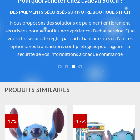
Pourquoi acheter chez cadeau Stitch ?
Des produits authentiques inspirés de l’univers
officiel Disney®
Tous les articles proposés sur
Cadeau-Stitch.com
sont
soigneusement sélectionnés auprès de fournisseurs
partenaires proposant des produits sous licence ou inspirés
de l’univers
officiel de Disney®
. Chaque pièce reflète
fidèlement l’esprit de
Lilo & Stitch
, avec une attention
particulière portée à la qualité, aux détails et à la conformité
des matériaux. Vous avez ainsi la garantie d’un achat sûr,
contrôlé et fidèle à la magie Disney®.
PRODUITS SIMILAIRES