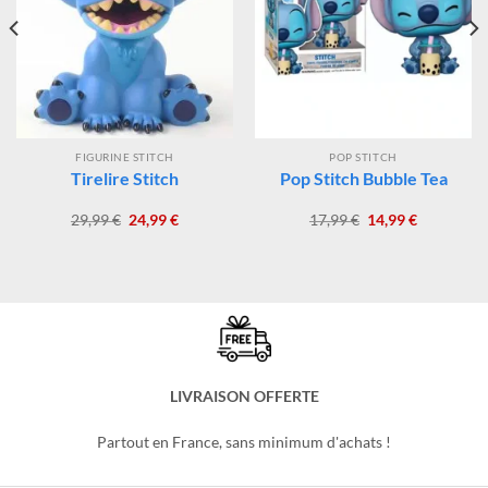
-17%
-17%
FIGURINE STITCH
POP STITCH
Tirelire Stitch
Pop Stitch Bubble Tea
Le
Le
Le
Le
29,99
€
24,99
€
17,99
€
14,99
€
prix
prix
prix
prix
initial
actuel
initial
actuel
était :
est :
était :
est :
29,99 €.
24,99 €.
17,99 €.
14,99 €.