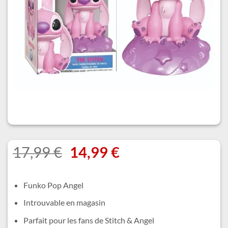
Le
Le
17,99
€
14,99
€
prix
prix
initial
actuel
Funko Pop Angel
était :
est :
Introuvable en magasin
17,99 €.
14,99 €.
Parfait pour les fans de Stitch & Angel