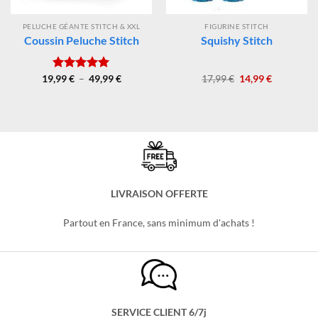
PELUCHE GÉANTE STITCH & XXL
FIGURINE STITCH
Coussin Peluche Stitch
Squishy Stitch
Plage
Le
Le
19,99
Note
€
–
5.00
49,99
€
17,99
€
14,99
€
de
prix
prix
sur 5
prix :
initial
actuel
19,99 €
était :
est :
à
17,99 €.
14,99 €.
49,99 €
LIVRAISON OFFERTE
Partout en France, sans minimum d'achats !