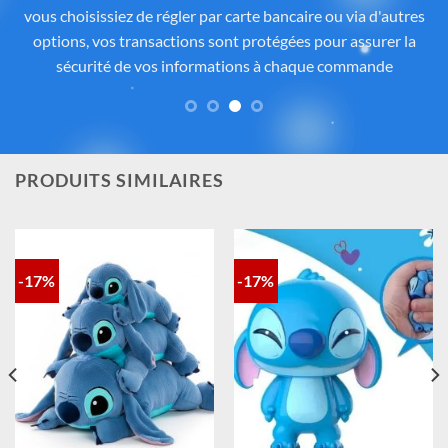
soigneusement sélectionnés auprès de fournisseurs
partenaires proposant des produits sous licence ou inspirés
de l’univers
officiel de Disney®
. Chaque pièce reflète
fidèlement l’esprit de
Lilo & Stitch
, avec une attention
particulière portée à la qualité, aux détails et à la conformité
des matériaux. Vous avez ainsi la garantie d’un achat sûr,
contrôlé et fidèle à la magie Disney®.
PRODUITS SIMILAIRES
-17%
-17%