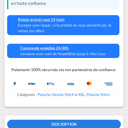
en toute confiance.
Retour gratuit sous 14 jours
Essayez sans risque : si le produit ne vous convient pas, le
retour est offert.
Commande expédiée 24/48h
Livraison avec suivi de l’expédition jusqu’à chez vous.
Paiements 100% sécurisés via nos partenaires de confiance
Catégories :
Peluche Géante Stitch & XXL
,
Peluche Stitch
DESCRIPTION