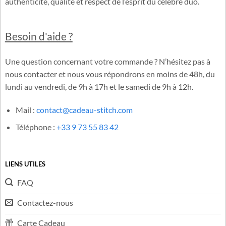
Cadeau-Stitch.com est une boutique française dédiée à
l’univers officiel de Lilo & Stitch. Notre équipe sélectionne avec
soin des produits inspirés de Disney®, garantissant
authenticité, qualité et respect de l’esprit du célèbre duo.
Besoin d'aide ?
Une question concernant votre commande ? N’hésitez pas à
nous contacter et nous vous répondrons en moins de 48h, du
lundi au vendredi, de 9h à 17h et le samedi de 9h à 12h.
Mail :
contact@cadeau-stitch.com
Téléphone :
+33 9 73 55 83 42
LIENS UTILES