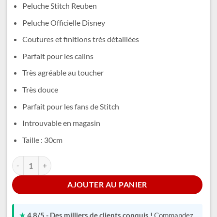
initial
actuel
Peluche Stitch Reuben
était :
est :
Peluche Officielle Disney
35,99 €.
29,99 €.
Coutures et finitions très détaillées
Parfait pour les calins
Très agréable au toucher
Très douce
Parfait pour les fans de Stitch
Introuvable en magasin
Taille : 30cm
quantité de Peluche Stitch Jaune
Alternative:
AJOUTER AU PANIER
★
4,8/5 - Des milliers de clients conquis !
Commandez