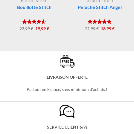
PELUCHE STITCH
PELUCHE STITCH
Bouillotte Stitch
Peluche Stitch Angel
Le
Le
Le
Le
23,99
Note
€
4.45
19,99
€
21,99
Note
€
4.80
18,99
€
prix
prix
prix
prix
sur 5
sur 5
initial
actuel
initial
actuel
était :
est :
était :
est :
23,99 €.
19,99 €.
21,99 €.
18,99 €.
LIVRAISON OFFERTE
Partout en France, sans minimum d'achats !
SERVICE CLIENT 6/7j