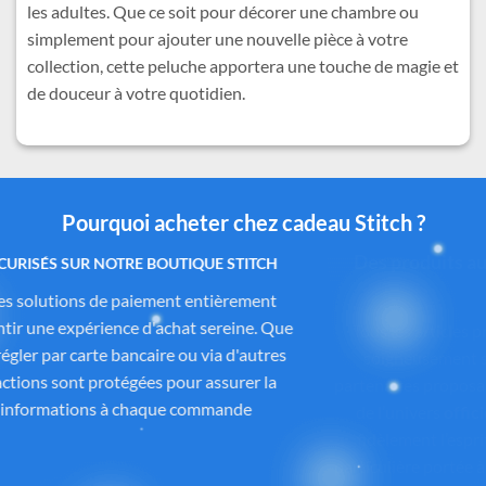
les adultes. Que ce soit pour décorer une chambre ou
simplement pour ajouter une nouvelle pièce à votre
collection, cette peluche apportera une touche de magie et
de douceur à votre quotidien.
Pourquoi acheter chez cadeau Stitch ?
Des produits authentiques inspirés de l’univers
officiel Disney®
Tous les articles proposés sur
Cadeau-Stitch.com
sont
soigneusement sélectionnés auprès de fournisseurs
partenaires proposant des produits sous licence ou inspirés
de l’univers
officiel de Disney®
. Chaque pièce reflète
fidèlement l’esprit de
Lilo & Stitch
, avec une attention
particulière portée à la qualité, aux détails et à la conformité