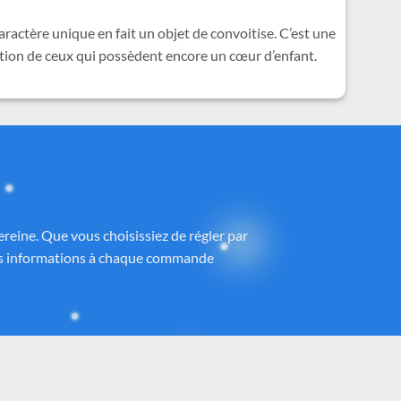
ractère unique en fait un objet de convoitise. C’est une
nation de ceux qui possèdent encore un cœur d’enfant.
ney®
 partenaires proposant des produits sous
h
, avec une attention particulière portée à
ntrôlé et fidèle à la magie Disney®.