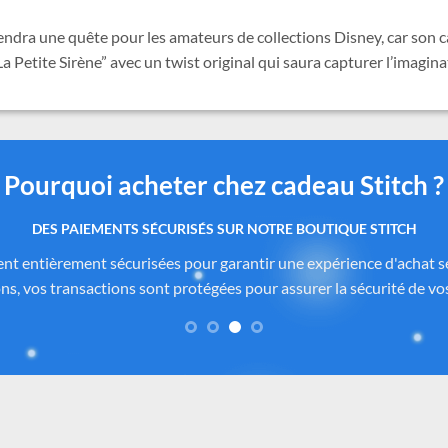
endra une quête pour les amateurs de collections Disney, car son ca
La Petite Sirène” avec un twist original qui saura capturer l’imagi
Pourquoi acheter chez cadeau Stitch ?
 produits authentiques inspirés de l’univers officiel Dis
itch.com
sont soigneusement sélectionnés auprès de fournisseurs
de Disney®
. Chaque pièce reflète fidèlement l’esprit de
Lilo & Stitc
formité des matériaux. Vous avez ainsi la garantie d’un achat sûr, co