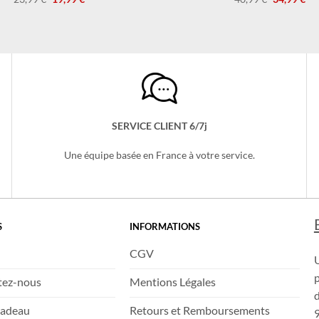
Le
Le
Le
Le
23,99
€
19,99
€
40,99
€
34,99
€
prix
prix
prix
pri
initial
actuel
initial
act
était :
est :
était :
est 
23,99 €.
19,99 €.
40,99 €.
34,
SERVICE CLIENT 6/7j
Une équipe basée en France à votre service.
S
INFORMATIONS
CGV
tez-nous
Mentions Légales
d