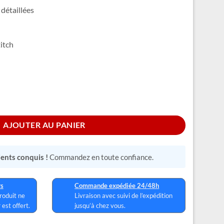
 détaillées
titch
l
AJOUTER AU PANIER
lients conquis !
Commandez en toute confiance.
rs
Commande expédiée 24/48h
produit ne
Livraison avec suivi de l’expédition
 est offert.
jusqu’à chez vous.