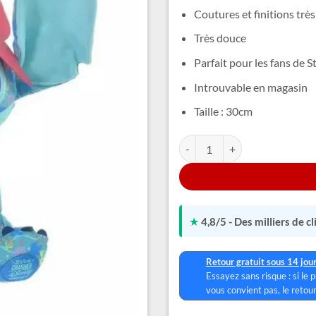
Coutures et finitions très
Très douce
Parfait pour les fans de S
Introuvable en magasin
Taille : 30cm
quantité de Peluche Stitch Arie
Alternative:
★
4,8/5 - Des milliers de c
Retour gratuit sous 14 jou
Essayez sans risque : si le 
vous convient pas, le retour