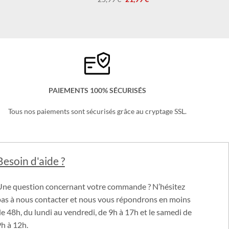
Le
Le
25,99
Note
€
4.67
21,99
€
x
prix
prix
sur 5
uel
initial
actuel
:
était :
est :
99 €.
25,99 €.
21,99 €.
PAIEMENTS 100% SÉCURISÉS
Tous nos paiements sont sécurisés grâce au cryptage SSL.
Besoin d'aide ?
Une question concernant votre commande ? N’hésitez
pas à nous contacter et nous vous répondrons en moins
e 48h, du lundi au vendredi, de 9h à 17h et le samedi de