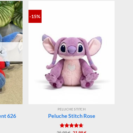
-15%
K
PELUCHE STITCH
ent 626
Peluche Stitch Rose