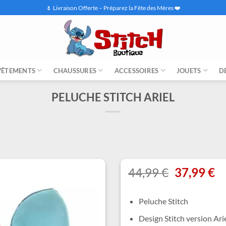
🌷 Livraison Offerte – Préparez la Fête des Mères ❤️
VÊTEMENTS
CHAUSSURES
ACCESSOIRES
JOUETS
D
PELUCHE STITCH ARIEL
Le
L
44,99
€
37,99
€
prix
pr
initial
ac
Peluche Stitch
était :
es
44,99 €.
37
Design Stitch version Arie