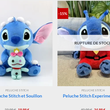
-15%
RUPTURE DE STOC
PELUCHE STITCH
PELUCHE STITCH
che Stitch et Souillon
Peluche Stitch Experim