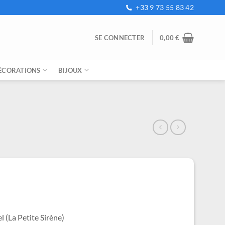
+33 9 73 55 83 42
SE CONNECTER
0,00
€
ÉCORATIONS
BIJOUX
e
ix
tuel
t :
,99 €.
l (La Petite Sirène)