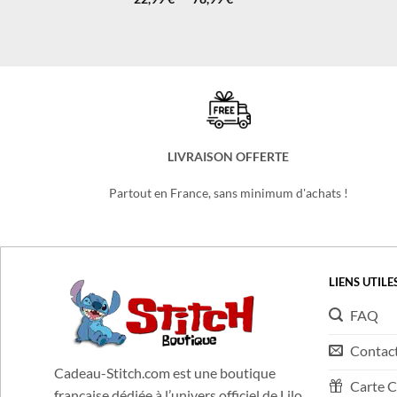
Plage
22,99
Note
€
–
5.00
78,99
€
de
sur 5
prix :
22,99 €
à
78,99 €
LIVRAISON OFFERTE
Partout en France, sans minimum d'achats !
LIENS UTILE
FAQ
Contac
Cadeau-Stitch.com est une boutique