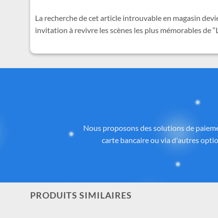
La recherche de cet article introuvable en magasin devi
invitation à revivre les scènes les plus mémorables de “
Des
Tous les articles proposés sur
Cadeau-St
licence ou inspirés de l’univers
officiel 
la qualité, aux détails et à la con
PRODUITS SIMILAIRES