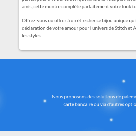
amis, cette montre complète parfaitement votre look t
Offrez-vous ou offrez à un être cher ce bijou unique q
déclaration de votre amour pour l’univers de Stitch et 
les styles.
Des
Tous les articles proposés sur
Cadeau-St
licence ou inspirés de l’univers
officiel 
la qualité, aux détails et à la con