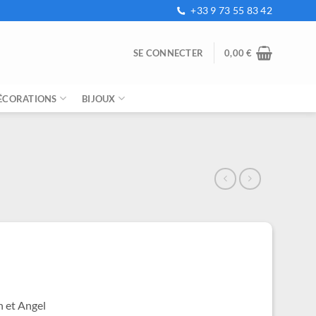
+33 9 73 55 83 42
SE CONNECTER
0,00
€
ÉCORATIONS
BIJOUX
e
ix
tuel
t :
,99 €.
h et Angel