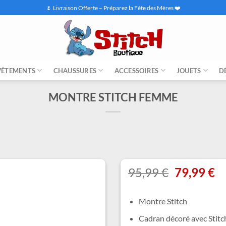
🌷 Livraison Offerte – Préparez la Fête des Mères ❤️
VÊTEMENTS
CHAUSSURES
ACCESSOIRES
JOUETS
D
MONTRE STITCH FEMME
Le
L
95,99
€
79,99
€
prix
pr
initial
ac
Montre Stitch
était :
es
95,99 €.
79
Cadran décoré avec Stitc