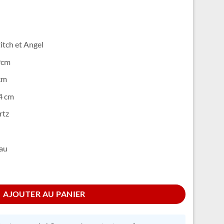
titch et Angel
9cm
cm
04 cm
rtz
eau
mme
AJOUTER AU PANIER