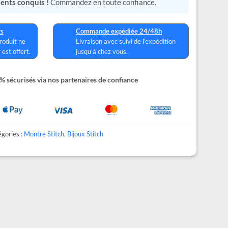
lients conquis !
Commandez en toute confiance.
rs
Commande expédiée 24/48h
produit ne
Livraison avec suivi de l’expédition
 est offert.
jusqu’à chez vous.
 sécurisés via nos partenaires de confiance
gories :
Montre Stitch
,
Bijoux Stitch