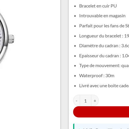
Bracelet en cuir PU
Introuvable en magasin
Parfait pour les fans de S
Longueur du bracelet : 1
Diamètre du cadran : 3.6
Epaisseur du cadran : 1.
Type de mouvement: qua
Waterproof : 30m
Livré avec une boite cad
quantité de Montre Stitch Fe
Alternative: