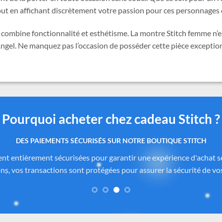
out en affichant discrètement votre passion pour ces personnage
ui combine fonctionnalité et esthétisme. La montre Stitch femme n’
Angel. Ne manquez pas l’occasion de posséder cette pièce exception
Pourquoi acheter chez cadeau Stitch ?
 produits authentiques inspirés de l’univers officiel Dis
itch.com
sont soigneusement sélectionnés auprès de fournisseurs
de Disney®
. Chaque pièce reflète fidèlement l’esprit de
Lilo & Stitc
formité des matériaux. Vous avez ainsi la garantie d’un achat sûr, co