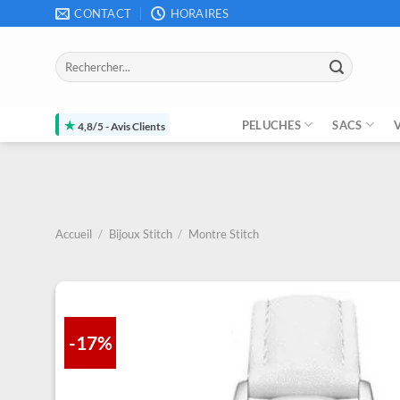
Passer
CONTACT
HORAIRES
au
contenu
Recherche
pour :
★
PELUCHES
SACS
4,8/5 - Avis Clients
Accueil
/
Bijoux Stitch
/
Montre Stitch
-17%