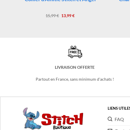
ch
Collier d’Amitié Stitch et Angel
Char
Le
Le
15,99
€
13,99
€
prix
prix
initial
actuel
était :
est :
15,99 €.
13,99 €.
LIVRAISON OFFERTE
Partout en France, sans minimum d'achats !
LIENS UTILE
FAQ