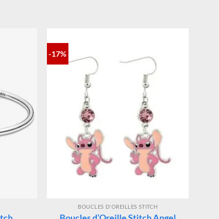
-17%
BOUCLES D'OREILLES STITCH