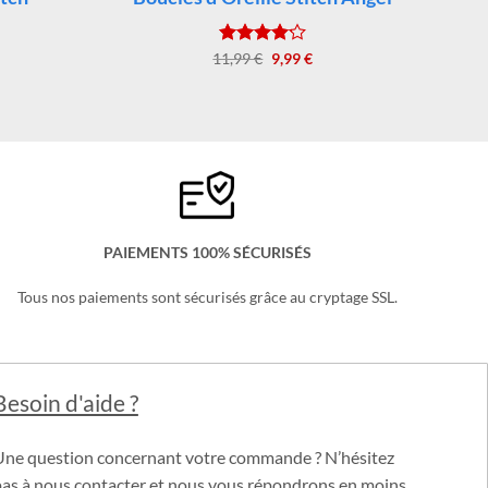
itch
Boucles d’Oreille Stitch Angel
Le
Le
11,99
Note
€
4.17
9,99
€
x
prix
prix
sur 5
uel
initial
actuel
:
était :
est :
99 €.
11,99 €.
9,99 €.
PAIEMENTS 100% SÉCURISÉS
Tous nos paiements sont sécurisés grâce au cryptage SSL.
Besoin d'aide ?
Une question concernant votre commande ? N’hésitez