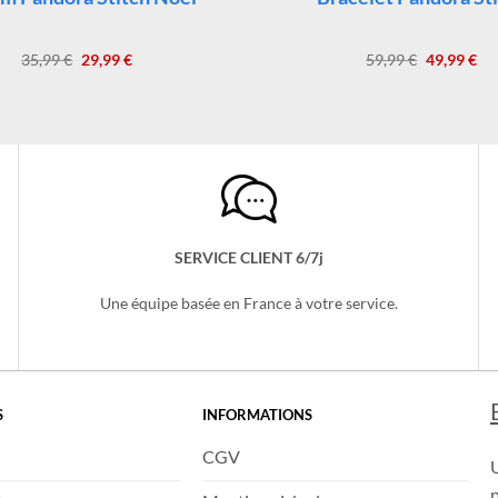
m Pandora Stitch Noël
Bracelet Pandora St
Le
Le
Le
Le
35,99
€
29,99
€
59,99
€
49,99
€
prix
prix
prix
pri
initial
actuel
initial
act
était :
est :
était :
est 
35,99 €.
29,99 €.
59,99 €.
49,
SERVICE CLIENT 6/7j
Une équipe basée en France à votre service.
S
INFORMATIONS
CGV