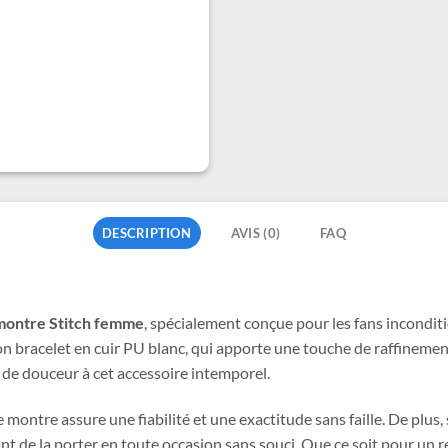
DESCRIPTION
AVIS (0)
FAQ
montre Stitch femme
, spécialement conçue pour les fans inconditi
on bracelet en cuir PU blanc, qui apporte une touche de raffinemen
t de douceur à cet accessoire intemporel.
ntre assure une fiabilité et une exactitude sans faille. De plus, s
nt de la porter en toute occasion sans souci. Que ce soit pour un r