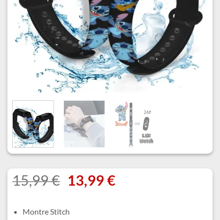
Le
Le
15,99
€
13,99
€
prix
prix
initial
actuel
Montre Stitch