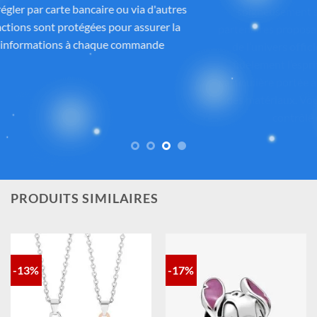
soigneusement sélectionnés auprès de fournisseurs
partenaires proposant des produits sous licence ou inspirés
de l’univers
officiel de Disney®
. Chaque pièce reflète
fidèlement l’esprit de
Lilo & Stitch
, avec une attention
particulière portée à la qualité, aux détails et à la conformité
des matériaux. Vous avez ainsi la garantie d’un achat sûr,
contrôlé et fidèle à la magie Disney®.
PRODUITS SIMILAIRES
-13%
-17%