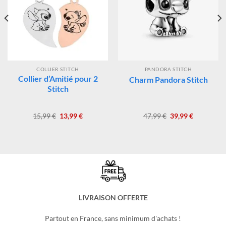
COLLIER STITCH
PANDORA STITCH
Collier d’Amitié pour 2
Charm Pandora Stitch
Stitch
Le
Le
Le
Le
15,99
€
13,99
€
47,99
€
39,99
€
prix
prix
prix
prix
initial
actuel
initial
actuel
était :
est :
était :
est :
15,99 €.
13,99 €.
47,99 €.
39,99 €.
LIVRAISON OFFERTE
Partout en France, sans minimum d'achats !