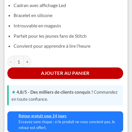
était :
est :
Cadran avec affichage Led
15,99 €.
13,99 €.
Bracelet en silicone
Introuvable en magasin
Parfait pour les jeunes fans de Stitch
Convient pour apprendre à lire l’heure
quantité de Montre Led Stitch
Alternative:
AJOUTER AU PANIER
★
4,8/5 - Des milliers de clients conquis !
Commandez
en toute confiance.
Retour gratuit sous 14 jours
Essayez sans risque : si le produit ne vous convient pas, le
retour est offert.