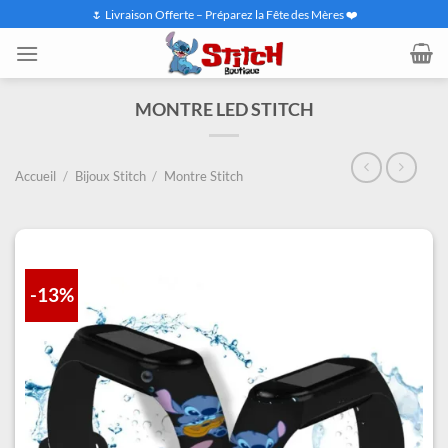
Passer
🌷 Livraison Offerte – Préparez la Fête des Mères ❤️
au
contenu
MONTRE LED STITCH
Accueil
/
Bijoux Stitch
/
Montre Stitch
-13%