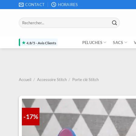
Passer
CONTACT
HORAIRES
au
contenu
Recherche
pour :
★
PELUCHES
SACS
4,8/5 - Avis Clients
Accueil
/
Accessoire Stitch
/
Porte clé Stitch
-17%