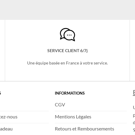
Le
Le
Le
Le
19,99
€
16,99
€
17,99
€
14,99
€
prix
prix
prix
pri
initial
actuel
initial
act
était :
est :
était :
est 
19,99 €.
16,99 €.
17,99 €.
14,
SERVICE CLIENT 6/7j
Une équipe basée en France à votre service.
S
INFORMATIONS
CGV
tez-nous
Mentions Légales
d