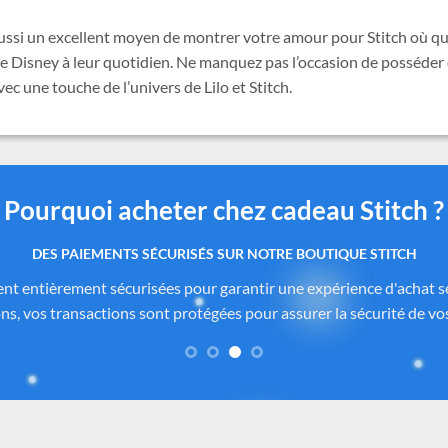
ussi un excellent moyen de montrer votre amour pour Stitch où que
e Disney à leur quotidien. Ne manquez pas l’occasion de posséder c
ec une touche de l’univers de Lilo et Stitch.
Pourquoi acheter chez cadeau Stitch ?
 produits authentiques inspirés de l’univers officiel Dis
itch.com
sont soigneusement sélectionnés auprès de fournisseurs
de Disney®
. Chaque pièce reflète fidèlement l’esprit de
Lilo & Stitc
formité des matériaux. Vous avez ainsi la garantie d’un achat sûr, co