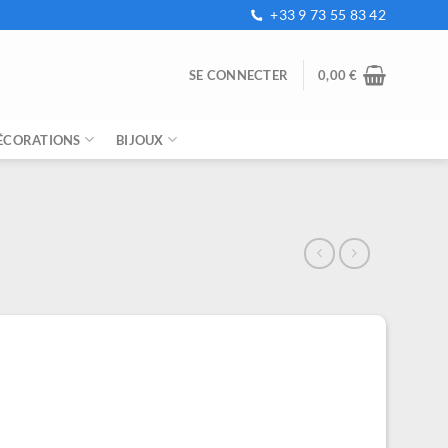
+33 9 73 55 83 42
SE CONNECTER
0,00
€
ÉCORATIONS
BIJOUX
x
uel
:
9 €.