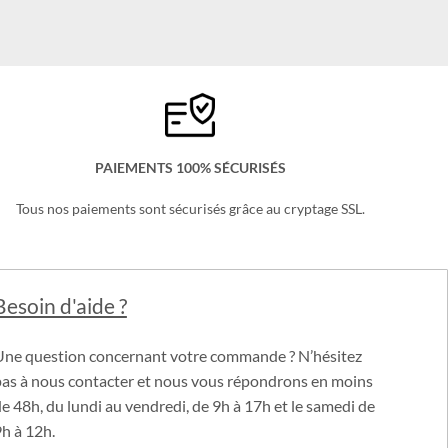
Le
Le
21,99
€
18,99
€
x
prix
prix
uel
initial
actuel
:
était :
est :
99 €.
21,99 €.
18,99 €.
PAIEMENTS 100% SÉCURISÉS
Tous nos paiements sont sécurisés grâce au cryptage SSL.
Besoin d'aide ?
Une question concernant votre commande ? N’hésitez
pas à nous contacter et nous vous répondrons en moins
e 48h, du lundi au vendredi, de 9h à 17h et le samedi de