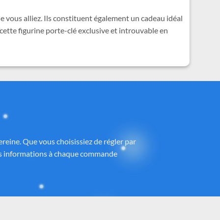
 vous alliez. Ils constituent également un cadeau idéal
ette figurine porte-clé exclusive et introuvable en
ney®
 partenaires proposant des produits sous
h
, avec une attention particulière portée à
ntrôlé et fidèle à la magie Disney®.