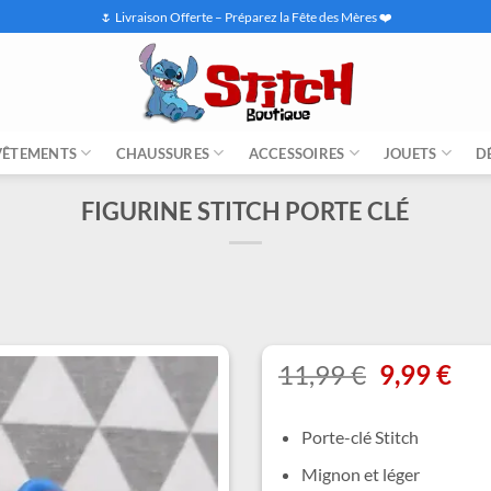
🌷 Livraison Offerte – Préparez la Fête des Mères ❤️
VÊTEMENTS
CHAUSSURES
ACCESSOIRES
JOUETS
D
FIGURINE STITCH PORTE CLÉ
Le
Le
11,99
€
9,99
€
prix
pri
initial
act
Porte-clé Stitch
était :
est 
11,99 €.
9,9
Mignon et léger