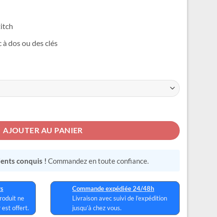
titch
 à dos ou des clés
te Clé
AJOUTER AU PANIER
lients conquis !
Commandez en toute confiance.
rs
Commande expédiée 24/48h
produit ne
Livraison avec suivi de l’expédition
 est offert.
jusqu’à chez vous.