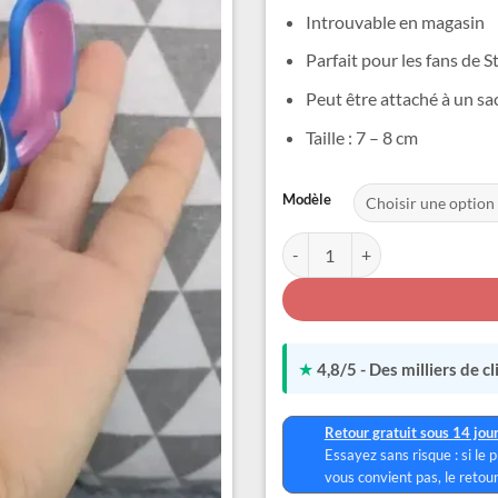
Introuvable en magasin
Parfait pour les fans de S
Peut être attaché à un sac
Taille : 7 – 8 cm
Alternative:
Modèle
quantité de Figurine Stitch Por
★
4,8/5 - Des milliers de c
Retour gratuit sous 14 jou
Essayez sans risque : si le 
vous convient pas, le retour