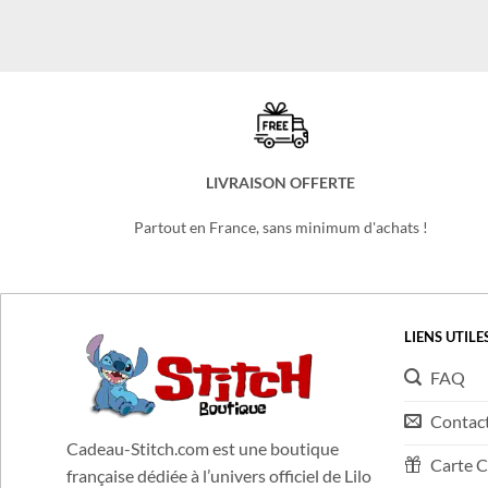
Le
Le
11,99
€
9,99
€
prix
prix
initial
actuel
était :
est :
11,99 €.
9,99 €.
LIVRAISON OFFERTE
Partout en France, sans minimum d'achats !
LIENS UTILE
FAQ
Contac
Cadeau-Stitch.com est une boutique