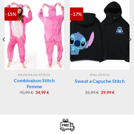
PRODUITS SIMILAIRES
-15%
-17%
PILOU PILOU STITCH
PULL STITCH
Combinaison Stitch
Sweat a Capuche Stitch
Femme
Le
Le
Le
Le
40,99
€
34,99
€
35,99
€
29,99
€
prix
prix
prix
prix
initial
actuel
initial
actuel