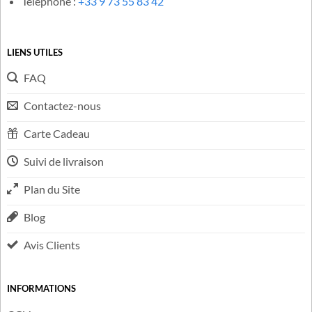
lundi au vendredi, de 9h à 17h et le samedi de 9h à 12h.
Mail :
contact@cadeau-stitch.com
Téléphone :
+33 9 73 55 83 42
LIENS UTILES
FAQ
Contactez-nous
Carte Cadeau
Suivi de livraison
Plan du Site
Blog