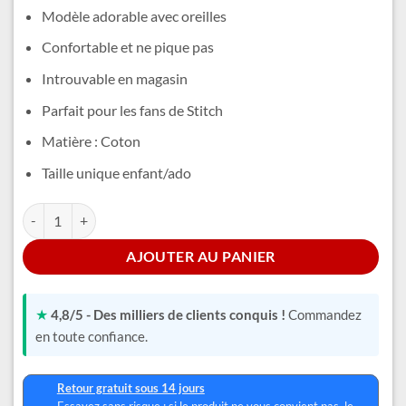
était :
est :
Modèle adorable avec oreilles
23,99 €.
19,99 €.
Confortable et ne pique pas
Introuvable en magasin
Parfait pour les fans de Stitch
Matière : Coton
Taille unique enfant/ado
quantité de Chaussette Stitch Oreille
Alternative:
AJOUTER AU PANIER
★
4,8/5 - Des milliers de clients conquis !
Commandez
en toute confiance.
Retour gratuit sous 14 jours
Essayez sans risque : si le produit ne vous convient pas, le