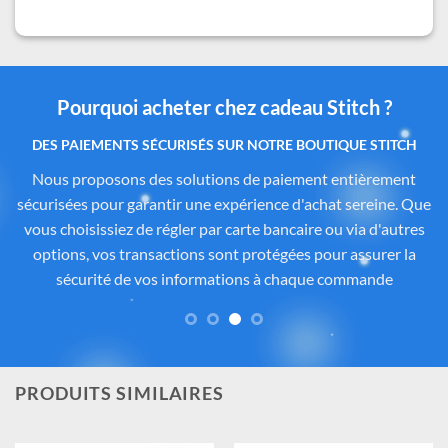
Pourquoi acheter chez cadeau Stitch ?
Des produits authentiques inspirés de l’univers
officiel Disney®
Tous les articles proposés sur
Cadeau-Stitch.com
sont
soigneusement sélectionnés auprès de fournisseurs
partenaires proposant des produits sous licence ou inspirés
de l’univers
officiel de Disney®
. Chaque pièce reflète
fidèlement l’esprit de
Lilo & Stitch
, avec une attention
particulière portée à la qualité, aux détails et à la conformité
des matériaux. Vous avez ainsi la garantie d’un achat sûr,
contrôlé et fidèle à la magie Disney®.