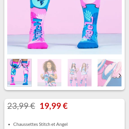
Le
Le
23,99
€
19,99
€
prix
prix
initial
actuel
Chaussettes Stitch et Angel