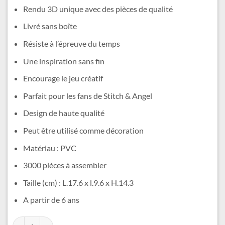
était :
est :
Rendu 3D unique avec des pièces de qualité
53,99 €.
44,99 €.
Livré sans boîte
Résiste à l’épreuve du temps
Une inspiration sans fin
Encourage le jeu créatif
Parfait pour les fans de Stitch & Angel
Design de haute qualité
Peut être utilisé comme décoration
Matériau : PVC
3000 pièces à assembler
Taille (cm) : L.17.6 x l.9.6 x H.14.3
A partir de 6 ans
quantité de Blocs Stitch et Angel
Alternative: