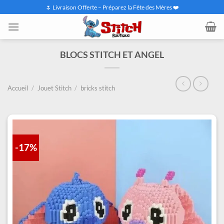
Passer
🌷 Livraison Offerte – Préparez la Fête des Mères ❤️
au
contenu
BLOCS STITCH ET ANGEL
Accueil
/
Jouet Stitch
/
bricks stitch
-17%