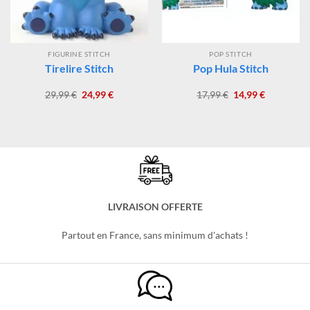
FIGURINE STITCH
POP STITCH
Tirelire Stitch
Pop Hula Stitch
Le
Le
Le
Le
29,99
€
24,99
€
17,99
€
14,99
€
prix
prix
prix
prix
initial
actuel
initial
actuel
était :
est :
était :
est :
29,99 €.
24,99 €.
17,99 €.
14,99 €.
LIVRAISON OFFERTE
Partout en France, sans minimum d'achats !