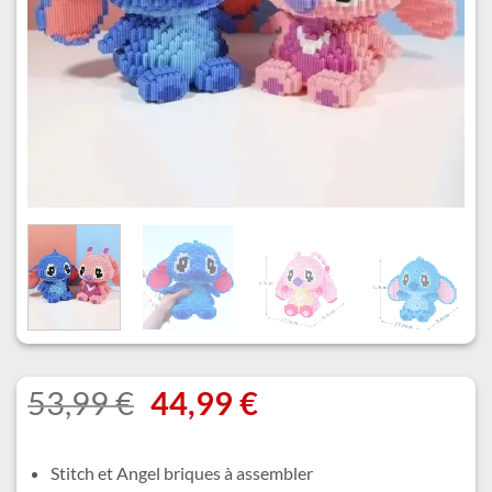
Le
Le
53,99
€
44,99
€
prix
prix
initial
actuel
Stitch et Angel briques à assembler