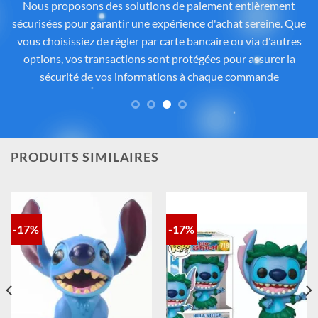
Tous les articles proposés sur
Cadeau-Stitch.com
sont
soigneusement sélectionnés auprès de fournisseurs
partenaires proposant des produits sous licence ou inspirés
de l’univers
officiel de Disney®
. Chaque pièce reflète
fidèlement l’esprit de
Lilo & Stitch
, avec une attention
particulière portée à la qualité, aux détails et à la conformité
des matériaux. Vous avez ainsi la garantie d’un achat sûr,
contrôlé et fidèle à la magie Disney®.
PRODUITS SIMILAIRES
-17%
-17%