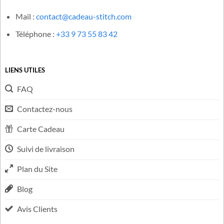
Une question concernant votre commande ? N’hésitez pas à
nous contacter et nous vous répondrons en moins de 48h, du
lundi au vendredi, de 9h à 17h et le samedi de 9h à 12h.
Mail :
contact@cadeau-stitch.com
Téléphone :
+33 9 73 55 83 42
LIENS UTILES
FAQ
Contactez-nous
Carte Cadeau
Suivi de livraison
Plan du Site