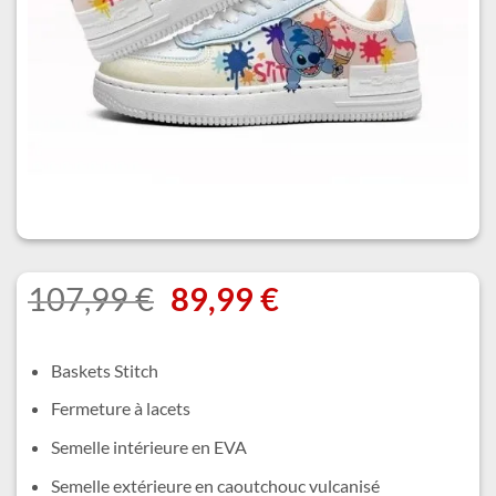
Le
Le
107,99
€
89,99
€
prix
prix
initial
actuel
Baskets Stitch
était :
est :
Fermeture à lacets
107,99 €.
89,99 €.
Semelle intérieure en EVA
Semelle extérieure en caoutchouc vulcanisé