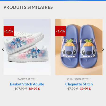
contrôlé et fidèle à la magie Disney®.
PRODUITS SIMILAIRES
-17%
-17%
BASKET STITCH
CHAUSSON STITCH