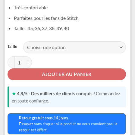
Très confortable
Parfaites pour les fans de Stitch
Taille : 35, 36, 37, 38, 39, 40
Alternative:
Taille
quantité de Baskets Stitch Femme
AJOUTER AU PANIER
★
4,8/5 - Des milliers de clients conquis !
Commandez
en toute confiance.
Retour gratuit sous 14 jours
Essayez sans risque : si le produit ne vous convient pas, le
retour est offert.