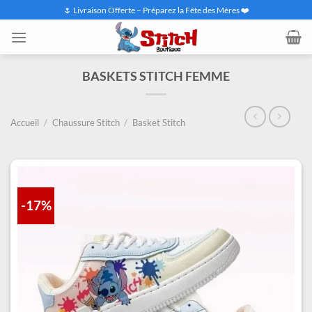
Passer
🌷 Livraison Offerte – Préparez la Fête des Mères ❤️
au
contenu
BASKETS STITCH FEMME
Accueil
/
Chaussure Stitch
/
Basket Stitch
-17%