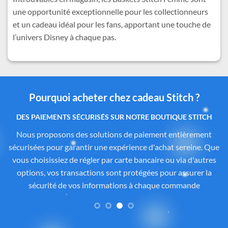
une opportunité exceptionnelle pour les collectionneurs
et un cadeau idéal pour les fans, apportant une touche de
l’univers Disney à chaque pas.
Pourquoi acheter chez cadeau Stitch ?
Des produits authentiques inspirés de l’univers
officiel Disney®
Tous les articles proposés sur
Cadeau-Stitch.com
sont
soigneusement sélectionnés auprès de fournisseurs
partenaires proposant des produits sous licence ou inspirés
de l’univers
officiel de Disney®
. Chaque pièce reflète
fidèlement l’esprit de
Lilo & Stitch
, avec une attention
particulière portée à la qualité, aux détails et à la conformité
des matériaux. Vous avez ainsi la garantie d’un achat sûr,