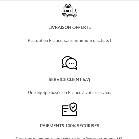
Basket Stitch Adulte
Claquette Stitch
Le
Le
Le
Le
107,99
€
89,99
€
47,99
€
39,99
€
prix
prix
prix
prix
initial
actuel
initial
actuel
était :
est :
était :
est :
107,99 €.
89,99 €.
47,99 €.
39,99 €.
LIVRAISON OFFERTE
Partout en France, sans minimum d'achats !
SERVICE CLIENT 6/7j
Une équipe basée en France à votre service.