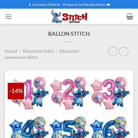
Passer
🌷 Livraison Offerte – Préparez la Fête des Mères ❤️
au
contenu
BALLON STITCH
Accueil
/
Décoration Stitch
/
Décoration
anniversaire Stitch
-14%