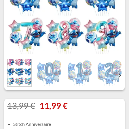
Le
Le
13,99
€
11,99
€
prix
prix
initial
actuel
Stitch Anniversaire