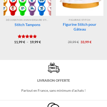
DÉCORATION ANNIVERSAIRE STITCH
FIGURINE STITCH
Figurine Stitch pour
Stitch Tampons
Gâteau
Plage
Le
Le
11,99
Note
€
–
5.00
19,99
€
39,99
€
33,99
€
de
prix
prix
sur 5
prix :
initial
actuel
11,99 €
était :
est :
à
39,99 €.
33,99 €.
19,99 €
LIVRAISON OFFERTE