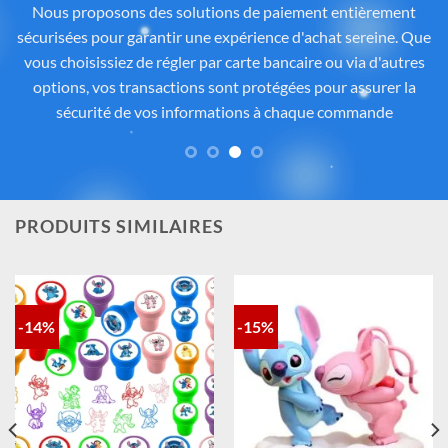
officiel Disney®
Tous les articles proposés sur
Cadeau-Stitch.com
sont
soigneusement sélectionnés auprès de fournisseurs
partenaires proposant des produits sous licence ou inspirés
de l’univers
officiel de Disney®
. Chaque pièce reflète
fidèlement l’esprit de
Lilo & Stitch
, avec une attention
particulière portée à la qualité, aux détails et à la conformité
des matériaux. Vous avez ainsi la garantie d’un achat sûr,
contrôlé et fidèle à la magie Disney®.
PRODUITS SIMILAIRES
-14%
-15%